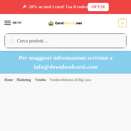
🎉 -20% su tutti i corsi! Usa il codice
OFF20
Skip
Skip
to
to
MENU
0
navigation
content
Cerca:
Cerca
Per maggiori informazioni scrivimi a
info@downloadcorsi.com
Home
/
Marketing
/
Vendita
/
Vendita telefonica di Big Luca