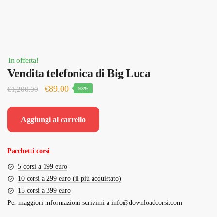
In offerta!
Vendita telefonica di Big Luca
Il
Il
€
89.00
€
1,200.00
-93%
prezzo
prezzo
originale
attuale
Aggiungi al carrello
era:
è:
€1,200.00.
€89.00.
Pacchetti corsi
5 corsi a 199 euro
10 corsi a 299 euro (il più acquistato)
15 corsi a 399 euro
Per maggiori informazioni scrivimi a
info@downloadcorsi.com