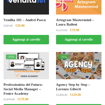
Vendita 101 – Andrei Pascu
Artegram Mastermind –
Laura Baileni
Il
Il
€
29.00
€
209.00
Il
Il
€
79.00
€
1,275.00
prezzo
prezzo
prezzo
prezzo
originale
attuale
Aggiungi al carrello
Aggiungi al carrello
originale
attuale
era:
è:
era:
è:
€209.00.
€29.00.
€1,275.00.
€79.00.
-90%
-96%
Professionista del Futuro:
Agency Step by Step –
Social Media Manager –
Lorenzo Giberti
Fenice Academy
Il
Il
€
129.00
€
3,000.00
Il
Il
€
179.00
€
1,870.00
prezzo
prezzo
prezzo
prezzo
originale
attuale