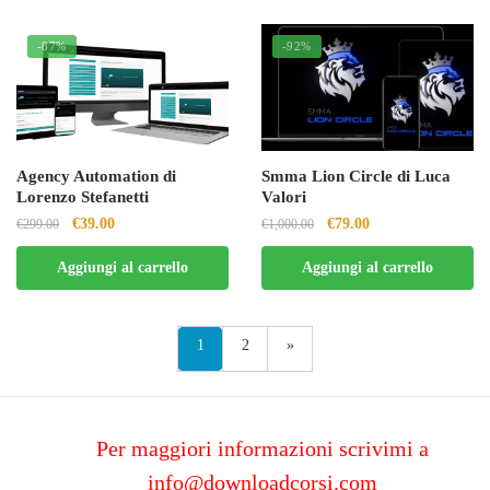
€997.00.
€79.00.
-87%
-92%
Agency Automation di
Smma Lion Circle di Luca
Lorenzo Stefanetti
Valori
Il
Il
Il
Il
€
39.00
€
79.00
€
299.00
€
1,000.00
prezzo
prezzo
prezzo
prezzo
Aggiungi al carrello
Aggiungi al carrello
originale
attuale
originale
attuale
era:
è:
era:
è:
€299.00.
€39.00.
€1,000.00.
€79.00.
1
2
»
Per maggiori informazioni scrivimi a
info@downloadcorsi.com