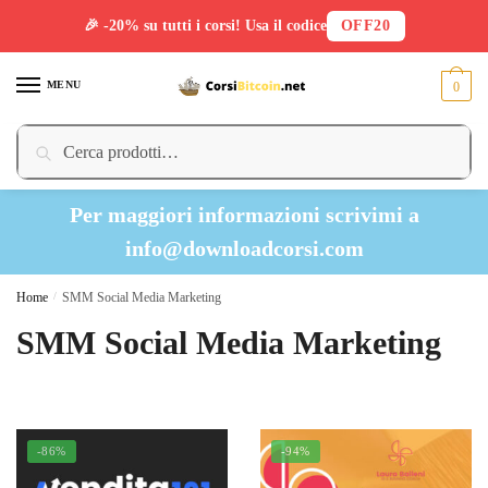
🎉 -20% su tutti i corsi! Usa il codice
OFF20
Skip
Skip
to
to
MENU
0
navigation
content
Cerca:
Cerca
Per maggiori informazioni scrivimi a
info@downloadcorsi.com
Home
/
SMM Social Media Marketing
SMM Social Media Marketing
-86%
-94%