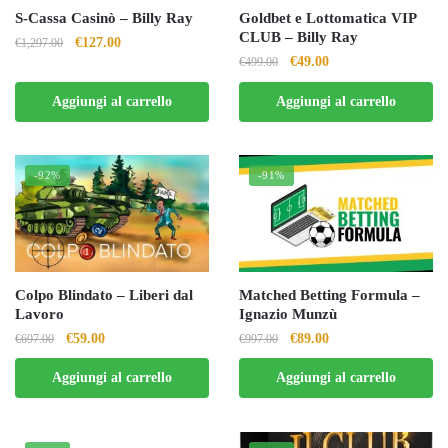
S-Cassa Casinò – Billy Ray
Goldbet e Lottomatica VIP
CLUB – Billy Ray
Il
Il
€
127.00
€
1,297.00
Il
Il
€
49.00
€
499.00
prezzo
prezzo
prezzo
prezzo
originale
attuale
Aggiungi al carrello
Aggiungi al carrello
originale
attuale
era:
è:
era:
è:
€1,297.00.
€127.00.
€499.00.
€49.00.
-92%
-91%
Colpo Blindato – Liberi dal
Matched Betting Formula –
Lavoro
Ignazio Munzù
Il
Il
Il
Il
€
59.00
€
89.00
€
697.00
€
997.00
prezzo
prezzo
prezzo
prezzo
Aggiungi al carrello
Aggiungi al carrello
originale
attuale
originale
attuale
era:
è:
era:
è:
€697.00.
€59.00.
€997.00.
€89.00.