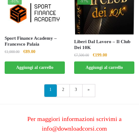
-91%
-97%
Sport Finance Academy –
Liberi Dal Lavoro – Il Club
Francesco Palaia
Dei 10K
Il
Il
€
89.00
€
1,000.00
Il
Il
€
199.00
€
7,500.00
prezzo
prezzo
prezzo
prezzo
originale
attuale
Aggiungi al carrello
Aggiungi al carrello
originale
attuale
era:
è:
era:
è:
€1,000.00.
€89.00.
€7,500.00.
€199.00.
1
2
3
»
Per maggiori informazioni scrivimi a
info@downloadcorsi.com