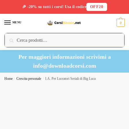
🎉 -20% su tutti i corsi! Usa il codice
OFF20
Skip
Skip
to
to
MENU
0
navigation
content
Cerca:
Cerca
Per maggiori informazioni scrivimi a
info@downloadcorsi.com
Home
/
Crescita personale
/
I.A. Per Lucratori Seriali di Big Luca