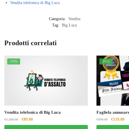
Vendita telefonica di Big Luca
Categoria:
Vendita
Tag:
Big Luca
Prodotti correlati
-93%
-88%
Vendita telefonica di Big Luca
Fagliela annusa
Il
Il
Il
Il
€
89.00
€
119.00
€
1,200.00
€
990.00
prezzo
prezzo
prezzo
pr