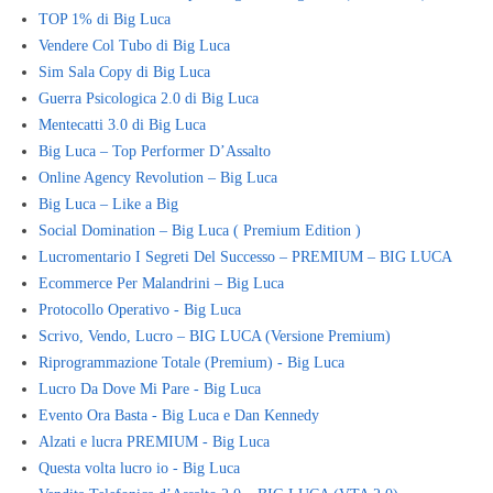
TOP 1% di Big Luca
Vendere Col Tubo di Big Luca
Sim Sala Copy di Big Luca
Guerra Psicologica 2.0 di Big Luca
Mentecatti 3.0 di Big Luca
Big Luca – Top Performer D’Assalto
Online Agency Revolution – Big Luca
Big Luca – Like a Big
Social Domination – Big Luca ( Premium Edition )
Lucromentario I Segreti Del Successo – PREMIUM – BIG LUCA
Ecommerce Per Malandrini – Big Luca
Protocollo Operativo - Big Luca
Scrivo, Vendo, Lucro – BIG LUCA (Versione Premium)
Riprogrammazione Totale (Premium) - Big Luca
Lucro Da Dove Mi Pare - Big Luca
Evento Ora Basta - Big Luca e Dan Kennedy
Alzati e lucra PREMIUM - Big Luca
Questa volta lucro io - Big Luca