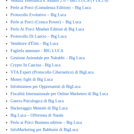
Vendita Telefonica d’Assalto 2.0 – BIG LUCA (VTA 2.0)
Perle ai Porci (Consulenza Edition) – Big Luca
Protocollo Evolutivo – Big Luca
Perle ai Porci (Crusca Power) – Big Luca
Perle Ai Porci Mindset Edition di Big Luca
Protocollo Di Lancio – Big Luca
Venditore d'Élite - Big Luca
Fagliela annusare - BIG LUCA
Gestione Aziendale per Nababbi – Big Luca
Crypto In Cascina - Big Luca
VTA Expert (Protocollo Cibernetico) di BigLuca
Money fight di Big Luca
Infobusiness per Opportunisti di BigLuca
Fiscalità Internazionale per Online Marketers di Big Luca
Guerra Psicologica di Big Luca
Hackeraggio Mentale di Big Luca
Big Luca – Offertona di Natale
Perle ai Porci Business edition – Big Luca
InfoMarketing per Babbuini di BigLuca