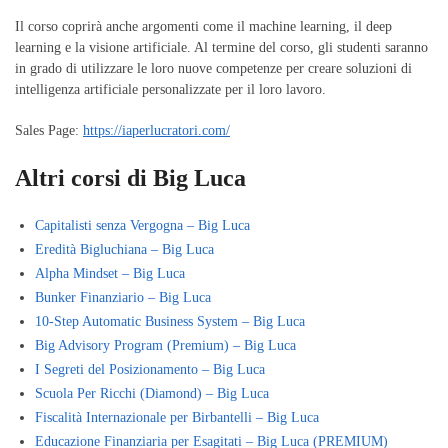
Il corso coprirà anche argomenti come il machine learning, il deep
learning e la visione artificiale. Al termine del corso, gli studenti saranno
in grado di utilizzare le loro nuove competenze per creare soluzioni di
intelligenza artificiale personalizzate per il loro lavoro.
Sales Page:
https://iaperlucratori.com/
Altri corsi di Big Luca
Capitalisti senza Vergogna – Big Luca
Eredità Bigluchiana – Big Luca
Alpha Mindset – Big Luca
Bunker Finanziario – Big Luca
10-Step Automatic Business System – Big Luca
Big Advisory Program (Premium) – Big Luca
I Segreti del Posizionamento – Big Luca
Scuola Per Ricchi (Diamond) – Big Luca
Fiscalità Internazionale per Birbantelli – Big Luca
Educazione Finanziaria per Esagitati – Big Luca (PREMIUM)