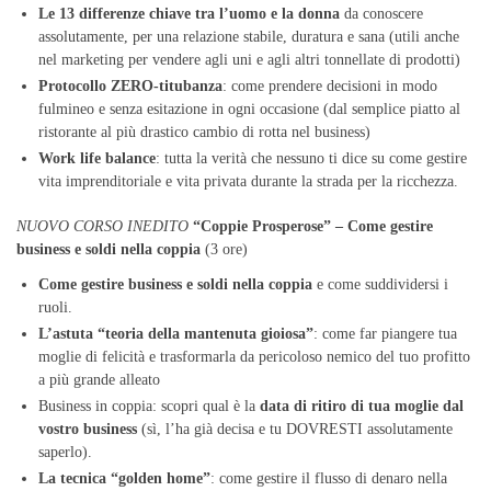
Le 13 differenze chiave tra l’uomo e la donna
da conoscere
assolutamente, per una relazione stabile, duratura e sana (utili anche
nel marketing per vendere agli uni e agli altri tonnellate di prodotti)
Protocollo ZERO-titubanza
: come prendere decisioni in modo
fulmineo e senza esitazione in ogni occasione (dal semplice piatto al
ristorante al più drastico cambio di rotta nel business)
Work life balance
: tutta la verità che nessuno ti dice su come gestire
vita imprenditoriale e vita privata durante la strada per la ricchezza.
N
UOVO CORSO INEDITO
“Coppie Prosperose” – Come gestire
business e soldi nella coppia
(3 ore)
Come gestire business e soldi nella coppia
e come suddividersi i
ruoli.
L’astuta “teoria della mantenuta gioiosa”
: come far piangere tua
moglie di felicità e trasformarla da pericoloso nemico del tuo profitto
a più grande alleato
Business in coppia: scopri qual è la
data di ritiro di tua moglie dal
vostro business
(sì, l’ha già decisa e tu DOVRESTI assolutamente
saperlo).
La tecnica “golden home”
: come gestire il flusso di denaro nella