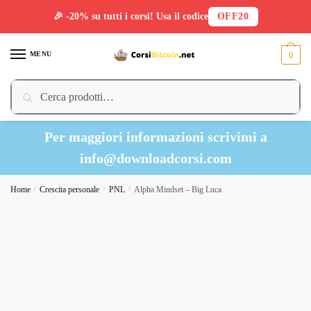
🎉 -20% su tutti i corsi! Usa il codice
OFF20
Skip
Skip
to
to
MENU
0
navigation
content
Cerca:
Cerca
Per maggiori informazioni scrivimi a
info@downloadcorsi.com
Home
/
Crescita personale
/
PNL
/
Alpha Mindset – Big Luca