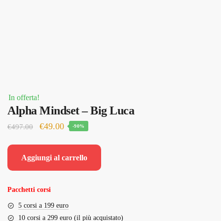
In offerta!
Alpha Mindset – Big Luca
Il
Il
€
49.00
€
497.00
-90%
prezzo
prezzo
originale
attuale
Aggiungi al carrello
era:
è:
€497.00.
€49.00.
Pacchetti corsi
5 corsi a 199 euro
10 corsi a 299 euro (il più acquistato)