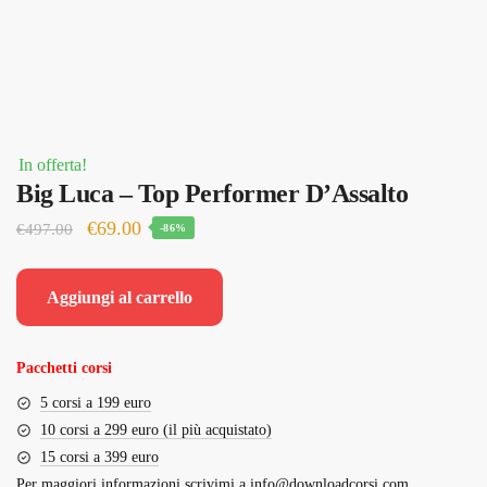
In offerta!
Big Luca – Top Performer D’Assalto
Il
Il
€
69.00
€
497.00
-86%
prezzo
prezzo
originale
attuale
Aggiungi al carrello
era:
è:
€497.00.
€69.00.
Pacchetti corsi
5 corsi a 199 euro
10 corsi a 299 euro (il più acquistato)
15 corsi a 399 euro
Per maggiori informazioni scrivimi a
info@downloadcorsi.com