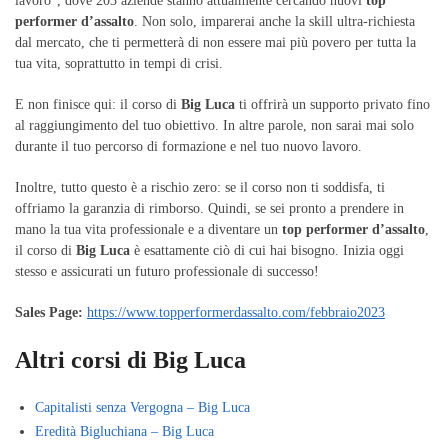
lavoro”, dove 203 aziende stanno attualmente cercando nuovi
top
performer d’assalto
. Non solo, imparerai anche la skill ultra-richiesta
dal mercato, che ti permetterà di non essere mai più povero per tutta la
tua vita, soprattutto in tempi di crisi.
E non finisce qui: il corso di
Big Luca
ti offrirà un supporto privato fino
al raggiungimento del tuo obiettivo. In altre parole, non sarai mai solo
durante il tuo percorso di formazione e nel tuo nuovo lavoro.
Inoltre, tutto questo è a rischio zero: se il corso non ti soddisfa, ti
offriamo la garanzia di rimborso. Quindi, se sei pronto a prendere in
mano la tua vita professionale e a diventare un
top performer d’assalto
,
il corso di
Big Luca
è esattamente ciò di cui hai bisogno. Inizia oggi
stesso e assicurati un futuro professionale di successo!
Sales Page:
https://www.topperformerdassalto.com/febbraio2023
Altri corsi di Big Luca
Capitalisti senza Vergogna – Big Luca
Eredità Bigluchiana – Big Luca