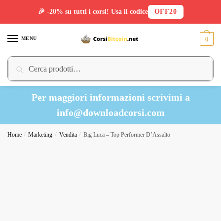
🎉 -20% su tutti i corsi! Usa il codice
OFF20
Skip
Skip
to
to
MENU
0
navigation
content
Cerca:
Cerca
Per maggiori informazioni scrivimi a
info@downloadcorsi.com
Home
/
Marketing
/
Vendita
/
Big Luca – Top Performer D’Assalto