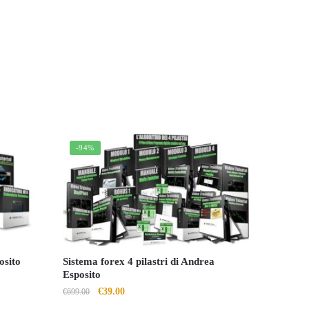
-94%
osito
Sistema forex 4 pilastri di Andrea
Esposito
Il
Il
€
39.00
€
699.00
prezzo
prezzo