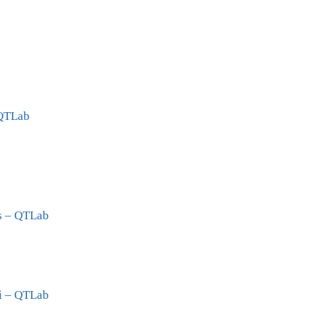
 QTLab
s – QTLab
ni – QTLab