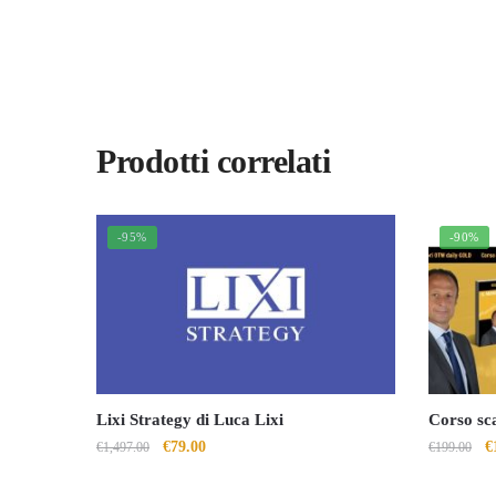
Prodotti correlati
-95%
-90%
Lixi Strategy di Luca Lixi
Corso sc
Il
Il
Il
€
79.00
€
€
1,497.00
€
199.00
prezzo
prezzo
p
originale
attuale
o