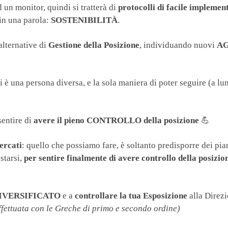
 un monitor, quindi si tratterà di
protocolli di facile implemen
in una parola:
SOSTENIBILITÀ
.
alternative di
Gestione della Posizione
, individuando nuovi
A
è una persona diversa, e la sola maniera di poter seguire (a lu
sentire di
avere il pieno CONTROLLO della posizione
💪
ercati
: quello che possiamo fare, è soltanto predisporre dei pia
starsi,
per sentire finalmente di avere controllo della posizio
DIVERSIFICATO
e a
controllare la tua Esposizione
alla Direzi
effettuata con le Greche di primo e secondo ordine)