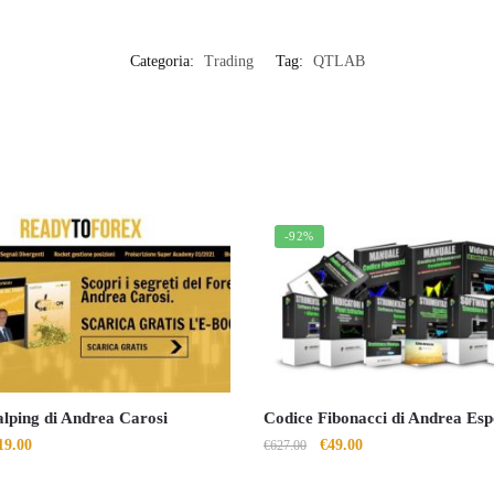
Categoria:
Trading
Tag:
QTLAB
-92%
alping di Andrea Carosi
Codice Fibonacci di Andrea Esp
Il
Il
Il
19.00
€
49.00
€
627.00
rezzo
prezzo
prezzo
prezzo
riginale
attuale
originale
attuale