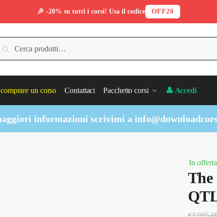
🎉 -20% su tutti i corsi! Usa il codice
OFF20
erca:
Cerca
comprare un corso
Contattaci
Pacchetto corsi
👤 Accedi
aggiori informazioni scrivimi a
info@downloadcors
In offerta
The 
QTL
€
2,995.0