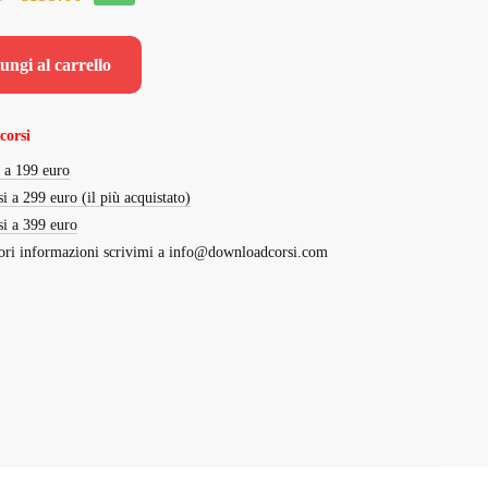
prezzo
prezzo
originale
attuale
ungi al carrello
era:
è:
€2,995.00.
€199.00.
corsi
i a 199 euro
si a 299 euro (il più acquistato)
si a 399 euro
ri informazioni scrivimi a
info@downloadcorsi.com