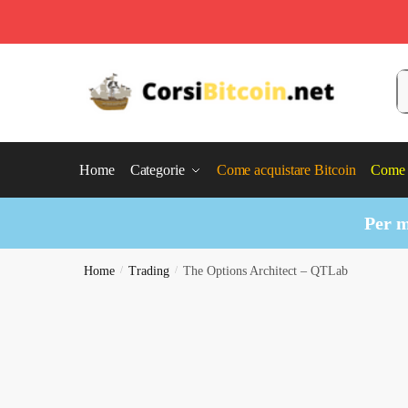
Skip
Skip
to
to
C
navigation
content
Home
Categorie
Come acquistare Bitcoin
Come 
Per m
Home
/
Trading
/
The Options Architect – QTLab