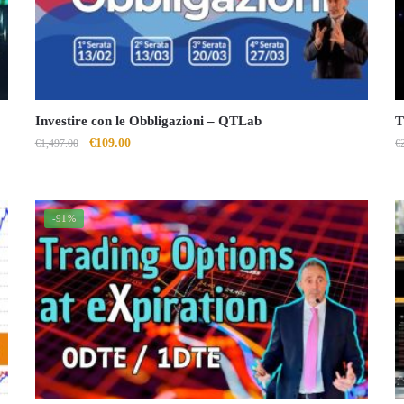
Investire con le Obbligazioni – QTLab
T
Il
Il
€
109.00
€
1,497.00
€
prezzo
prezzo
originale
attuale
era:
è:
-91%
€1,497.00.
€109.00.