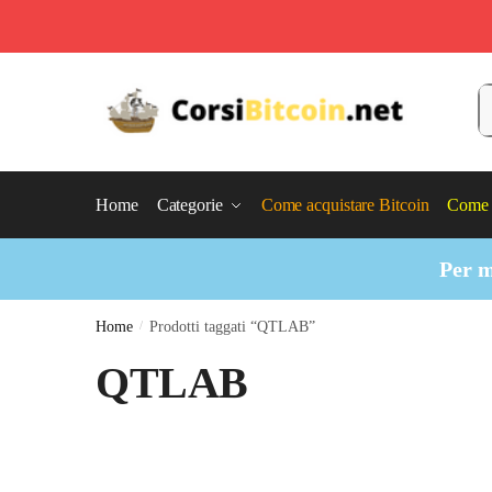
Skip
Skip
to
to
C
navigation
content
Home
Categorie
Come acquistare Bitcoin
Come 
Per m
Home
/
Prodotti taggati “QTLAB”
QTLAB