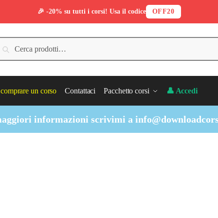
🎉 -20% su tutti i corsi! Usa il codice
OFF20
erca:
Cerca
comprare un corso
Contattaci
Pacchetto corsi
👤 Accedi
aggiori informazioni scrivimi a
info@downloadcors