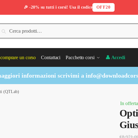
🎉 -20% su tutti i corsi! Usa il codice
OFF20
erca:
Cerca
comprare un corso
Contattaci
Pacchetto corsi
👤 Accedi
aggiori informazioni scrivimi a
info@downloadcors
ti (QTLab)
In offerta
Opt
Gius
€
8,971.0