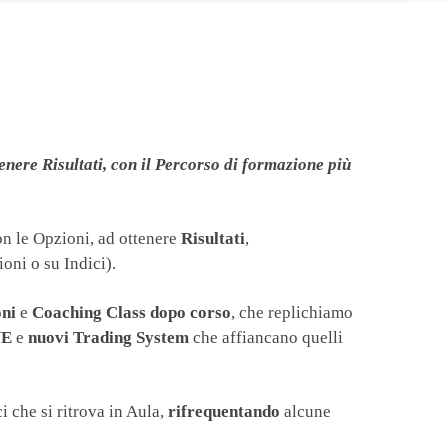
enere Risultati, con il Percorso di formazione più
on le Opzioni, ad ottenere
Risultati
,
oni o su Indici).
oni
e
Coaching Class dopo corso
, che replichiamo
VE
e
nuovi Trading System
che affiancano quelli
i che si ritrova in Aula,
rifrequentando
alcune