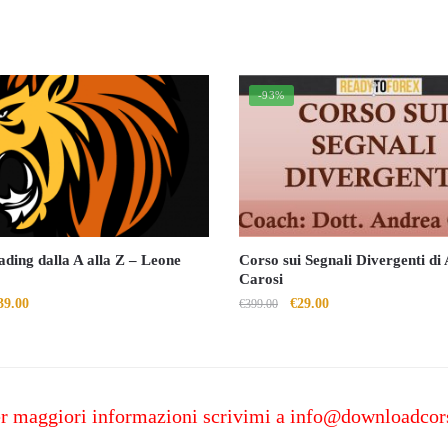
-93%
ding dalla A alla Z – Leone
Corso sui Segnali Divergenti di
Carosi
Il
Il
Il
39.00
€
29.00
€
399.00
rezzo
prezzo
prezzo
prezzo
riginale
attuale
originale
attuale
a:
è:
era:
è:
497.00.
€39.00.
€399.00.
€29.00.
r maggiori informazioni scrivimi a
info@downloadcor