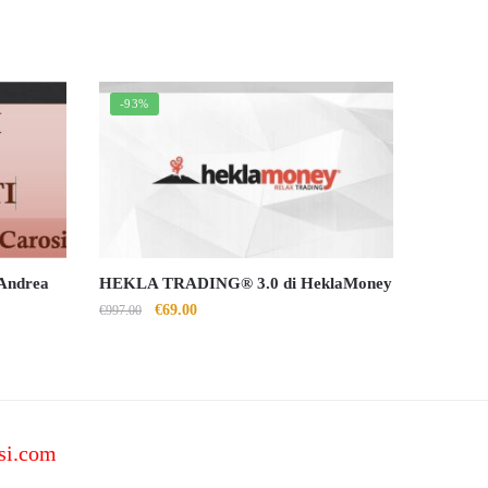
-93%
 Andrea
HEKLA TRADING® 3.0 di HeklaMoney
Il
Il
€
69.00
€
997.00
prezzo
prezzo
originale
attuale
era:
è:
€997.00.
€69.00.
si.com