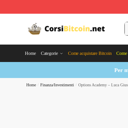
Skip
Skip
to
to
C
navigation
content
Home
Categorie
Come acquistare Bitcoin
Come 
Per m
Home
/
Finanza/Investimenti
/
Options Academy – Luca Gius