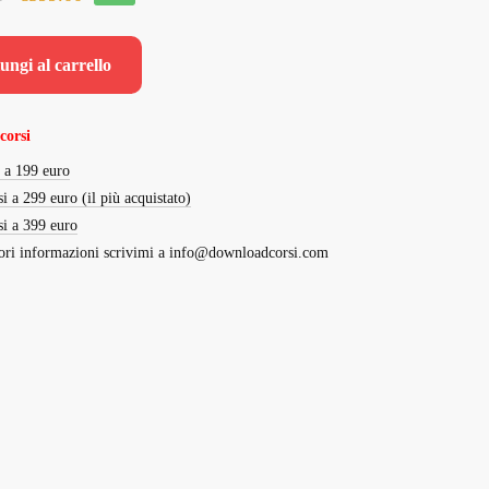
prezzo
prezzo
originale
attuale
ungi al carrello
era:
è:
€8,971.00.
€599.00.
corsi
i a 199 euro
si a 299 euro (il più acquistato)
si a 399 euro
ri informazioni scrivimi a
info@downloadcorsi.com