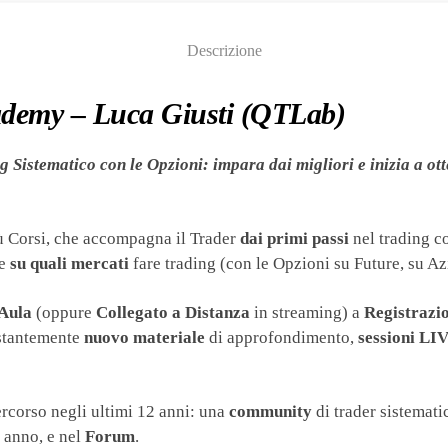
Descrizione
cademy – Luca Giusti (QTLab)
 Sistematico con le Opzioni: impara dai migliori e inizia a ott
iù Corsi, che accompagna il Trader
dai primi passi
nel trading c
re
su quali mercati
fare trading (con le Opzioni su Future, su Azi
 Aula
(oppure
Collegato a Distanza
in streaming) a
Registrazi
stantemente
nuovo materiale
di approfondimento,
sessioni LI
ercorso negli ultimi 12 anni: una
community
di trader sistematic
 anno, e nel
Forum
.