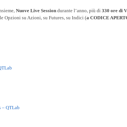
insieme,
Nuove Live Session
durante l’anno, più di
330
ore di 
e Opzioni su Azioni, su Futures, su Indici (
a CODICE APERT
 QTLab
s – QTLab