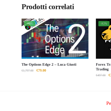
Prodotti correlati
-96%
-92%
The Options Edge 2 – Luca Giusti
Forex Tra
Trading
Il
Il
€
79.00
€
1,797.00
Il
€
€
497.00
prezzo
prezzo
p
originale
attuale
o
era:
è:
er
€1,797.00.
€79.00.
€
Pe