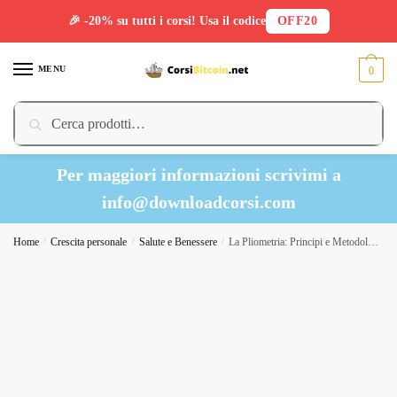
🎉 -20% su tutti i corsi! Usa il codice
OFF20
Skip
Skip
to
to
MENU
0
navigation
content
Cerca:
Cerca
Per maggiori informazioni scrivimi a
info@downloadcorsi.com
Home
/
Crescita personale
/
Salute e Benessere
/
La Pliometria: Principi e Metodologie di programmazione – Obiettivo Performance