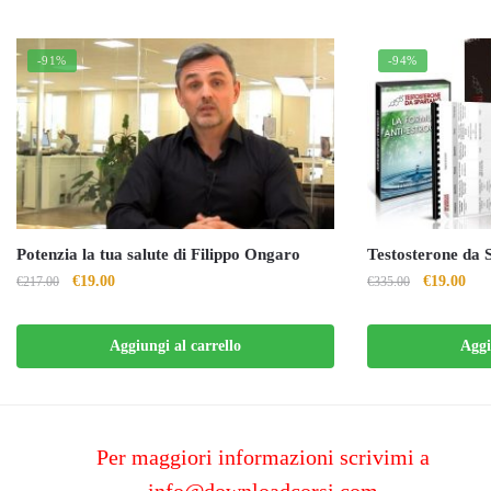
-91%
-94%
Potenzia la tua salute di Filippo Ongaro
Testosterone da 
Il
Il
Il
Il
€
19.00
€
19.00
€
217.00
€
335.00
prezzo
prezzo
prezzo
pre
originale
attuale
originale
attu
Aggiungi al carrello
Aggi
era:
è:
era:
è:
€217.00.
€19.00.
€335.00.
€19
Per maggiori informazioni scrivimi a