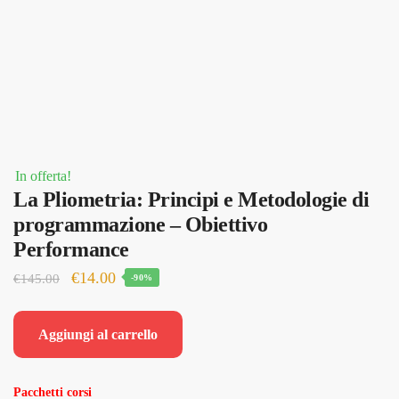
In offerta!
La Pliometria: Principi e Metodologie di
programmazione – Obiettivo
Performance
Il
Il
€
14.00
€
145.00
-90%
prezzo
prezzo
originale
attuale
Aggiungi al carrello
era:
è:
€145.00.
€14.00.
Pacchetti corsi