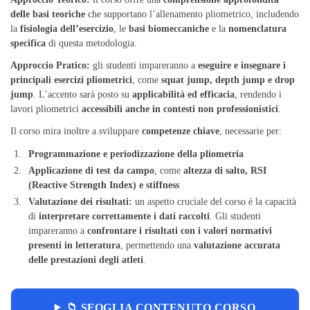
delle basi teoriche
che supportano l’allenamento pliometrico, includendo
la
fisiologia dell’esercizio
, le
basi biomeccaniche
e la
nomenclatura
specifica
di questa metodologia.
Approccio Pratico:
gli studenti impareranno a
eseguire e insegnare i
principali esercizi pliometrici
, come
squat jump, depth jump e drop
jump
. L’accento sarà posto su
applicabilità ed efficacia
, rendendo i
lavori pliometrici
accessibili anche in contesti non professionistici
.
Il corso mira inoltre a sviluppare
competenze chiave
, necessarie per:
Programmazione e periodizzazione della pliometria
Applicazione di test da campo
, come
altezza di salto, RSI
(Reactive Strength Index) e stiffness
Valutazione dei risultati:
un aspetto cruciale del corso è la capacità
di
interpretare correttamente i dati raccolti
. Gli studenti
impareranno a
confrontare i risultati con i valori normativi
presenti in letteratura
, permettendo una
valutazione accurata
delle prestazioni degli atleti
.
📁 SFOGLIA CONTENUTO CORSO