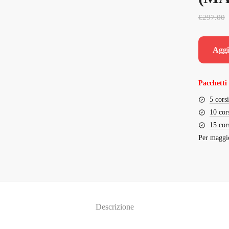
€
297.00
Aggi
Pacchetti 
5 cors
10 cor
15 cor
Per maggio
Descrizione