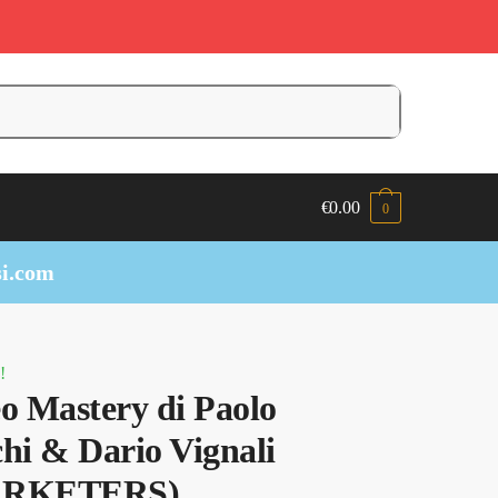
€
0.00
0
i.com
!
o Mastery di Paolo
hi & Dario Vignali
ARKETERS)