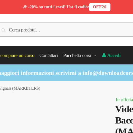
🎉 -20% su tutti i corsi! Usa il codice
OFF20
erca:
Cerca
comprare un corso
Contattaci
Pacchetto corsi
👤 Accedi
aggiori informazioni scrivimi a
info@downloadcors
o Vignali (MARKETERS)
In offerta
Vide
Bacc
(M