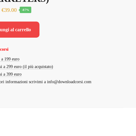
Il
Il
€
39.00
-87%
prezzo
prezzo
originale
attuale
ungi al carrello
era:
è:
€297.00.
€39.00.
corsi
i a 199 euro
si a 299 euro (il più acquistato)
si a 399 euro
ri informazioni scrivimi a
info@downloadcorsi.com