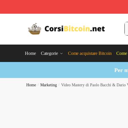
Skip
Skip
to
to
C
navigation
content
Home
Categorie
Come acquistare Bitcoin
Come 
Per m
Home
/
Marketing
/
Video Mastery di Paolo Bacchi & Dari