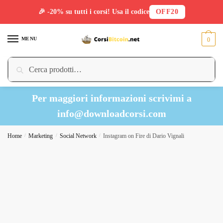
🎉 -20% su tutti i corsi! Usa il codice
OFF20
Skip
Skip
to
to
MENU
0
navigation
content
Cerca:
Cerca
Per maggiori informazioni scrivimi a
info@downloadcorsi.com
Home
/
Marketing
/
Social Network
/
Instagram on Fire di Dario Vignali