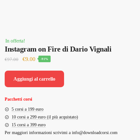
In offerta!
Instagram on Fire di Dario Vignali
Il
Il
€
9.00
€
97.00
-91%
prezzo
prezzo
originale
attuale
Aggiungi al carrello
era:
è:
€97.00.
€9.00.
Pacchetti corsi
5 corsi a 199 euro
10 corsi a 299 euro (il più acquistato)
15 corsi a 399 euro
Per maggiori informazioni scrivimi a
info@downloadcorsi.com