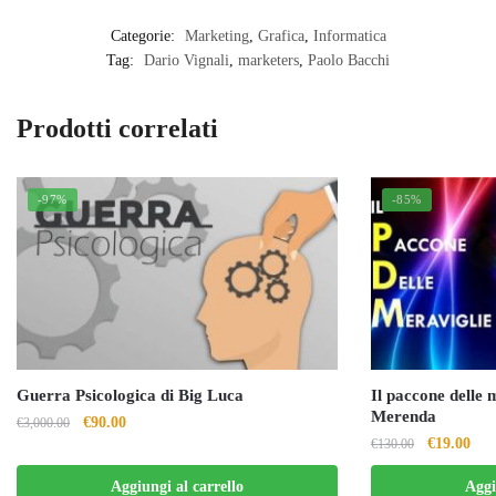
Categorie:
Marketing
,
Grafica
,
Informatica
Tag:
Dario Vignali
,
marketers
,
Paolo Bacchi
Prodotti correlati
-97%
-85%
Guerra Psicologica di Big Luca
Il paccone delle 
Merenda
Il
Il
€
90.00
€
3,000.00
Il
Il
€
19.00
€
130.00
prezzo
prezzo
prezzo
pre
originale
attuale
Aggiungi al carrello
Aggi
originale
attu
era:
è: