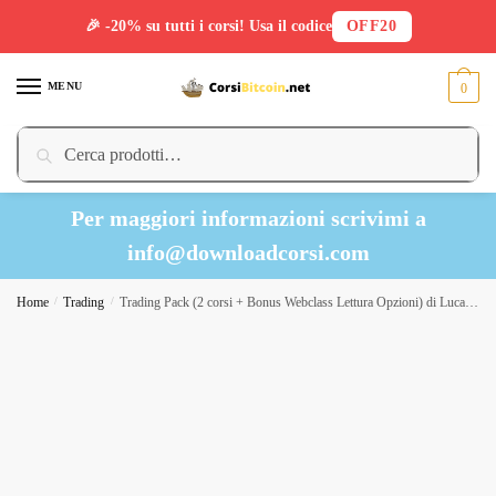
🎉 -20% su tutti i corsi! Usa il codice
OFF20
Skip
Skip
to
to
MENU
0
navigation
content
Cerca:
Cerca
Per maggiori informazioni scrivimi a
info@downloadcorsi.com
Home
/
Trading
/
Trading Pack (2 corsi + Bonus Webclass Lettura Opzioni) di Luca Bardolla