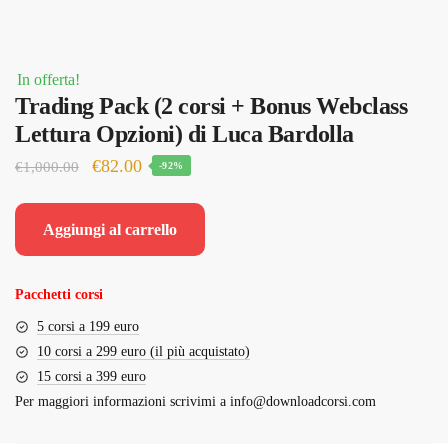
In offerta!
Trading Pack (2 corsi + Bonus Webclass
Lettura Opzioni) di Luca Bardolla
Il
Il
€
82.00
€
1,000.00
-92%
prezzo
prezzo
originale
attuale
Aggiungi al carrello
era:
è:
€1,000.00.
€82.00.
Pacchetti corsi
5 corsi a 199 euro
10 corsi a 299 euro (il più acquistato)
15 corsi a 399 euro
Per maggiori informazioni scrivimi a
info@downloadcorsi.com