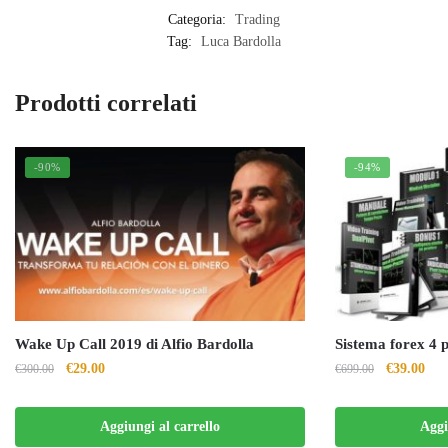
Categoria:
Trading
Tag:
Luca Bardolla
Prodotti correlati
-90%
-94%
Wake Up Call 2019 di Alfio Bardolla
Sistema forex 4 p
Il
Il
Il
Il
€
29.00
€
39.00
€
300.00
€
699.00
prezzo
prezzo
prezzo
pre
originale
attuale
originale
attu
Aggiungi al carrello
Aggi
era:
è:
era:
è: