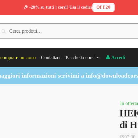
🎉 -20% su tutti i corsi! Usa il codice
OFF20
erca:
Cerca
comprare un corso
Contattaci
Pacchetto corsi
👤 Accedi
aggiori informazioni scrivimi a
info@downloadcors
In offerta
HEK
di 
€
997.00