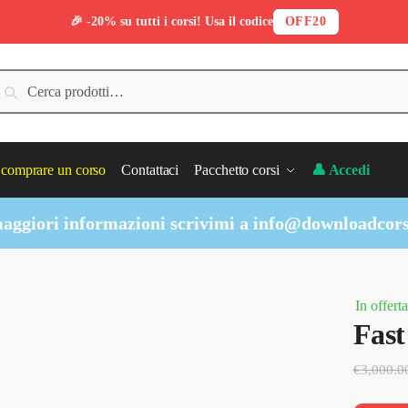
🎉 -20% su tutti i corsi! Usa il codice
OFF20
erca:
Cerca
comprare un corso
Contattaci
Pacchetto corsi
👤 Accedi
aggiori informazioni scrivimi a
info@downloadcors
In offerta
Fast
€
3,000.0