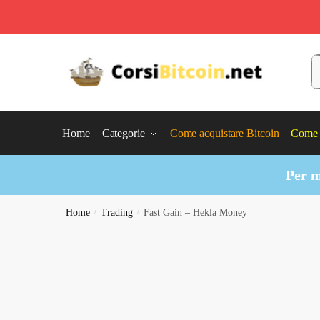
Skip
Skip
to
to
C
navigation
content
Home
Categorie
Come acquistare Bitcoin
Come 
Per m
Home
/
Trading
/
Fast Gain – Hekla Money