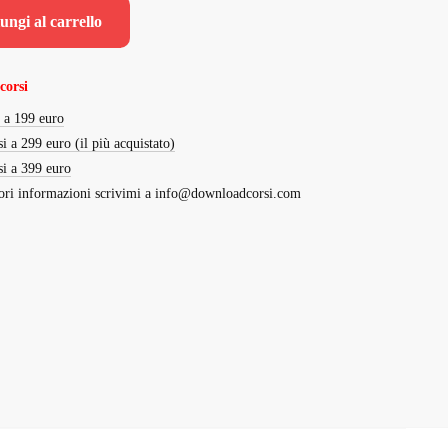
originale
attuale
ungi al carrello
era:
è:
€3,000.00.
€219.00.
corsi
i a 199 euro
si a 299 euro (il più acquistato)
si a 399 euro
ri informazioni scrivimi a
info@downloadcorsi.com