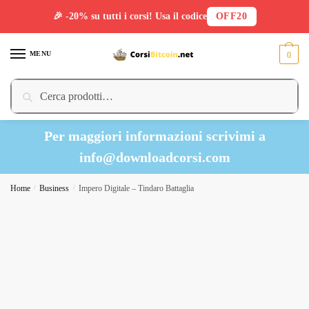
🎉 -20% su tutti i corsi! Usa il codice
OFF20
Skip
Skip
to
to
MENU
0
navigation
content
Cerca:
Cerca
Per maggiori informazioni scrivimi a
info@downloadcorsi.com
Home
/
Business
/
Impero Digitale – Tindaro Battaglia