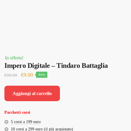
In offerta!
Impero Digitale – Tindaro Battaglia
Il
Il
€
9.00
€
99.00
-91%
prezzo
prezzo
originale
attuale
Aggiungi al carrello
era:
è:
€99.00.
€9.00.
Pacchetti corsi
5 corsi a 199 euro
10 corsi a 299 euro (il più acquistato)