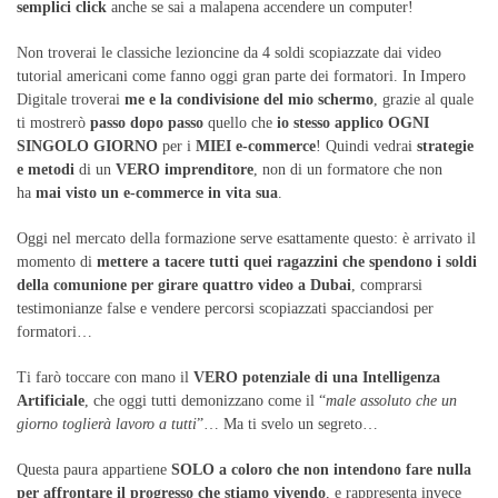
semplici click
anche se sai a malapena accendere un computer!
Non troverai le classiche lezioncine da 4 soldi scopiazzate dai video
tutorial americani come fanno oggi gran parte dei formatori. In Impero
Digitale troverai
me e la condivisione del mio schermo
, grazie al quale
ti mostrerò
passo dopo passo
quello che
io stesso applico OGNI
SINGOLO GIORNO
per i
MIEI e-commerce
! Quindi vedrai
strategie
e metodi
di un
VERO imprenditore
, non di un formatore che non
ha
mai visto un e-commerce in vita sua
.
Oggi nel mercato della formazione serve esattamente questo: è arrivato il
momento di
mettere a tacere tutti quei ragazzini che spendono i soldi
della comunione per girare quattro video a Dubai
, comprarsi
testimonianze false e vendere percorsi scopiazzati spacciandosi per
formatori…
Ti farò toccare con mano il
VERO potenziale di una Intelligenza
Artificiale
, che oggi tutti demonizzano come il “
male assoluto che un
giorno toglierà lavoro a tutti
”… Ma ti svelo un segreto…
Questa paura appartiene
SOLO a coloro che non intendono fare nulla
per affrontare il progresso che stiamo vivendo
, e rappresenta invece