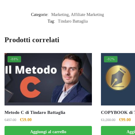
Categorie:
Marketing
,
Affiliate Marketing
Tag:
Tindaro Battaglia
Prodotti correlati
-88%
-92%
Metodo C di Tindaro Battaglia
COPYBOOK di Ti
Il
Il
Il
Il
€
59.00
€
99.00
€
497.00
€
1,200.00
prezzo
prezzo
prezzo
pr
Aggiungi al carrello
Aggi
originale
attuale
originale
at