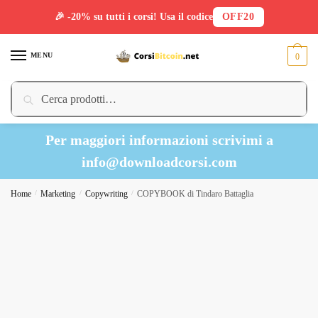
🎉 -20% su tutti i corsi! Usa il codice
OFF20
Skip
Skip
to
to
MENU
0
navigation
content
Cerca:
Cerca
Per maggiori informazioni scrivimi a
info@downloadcorsi.com
Home
/
Marketing
/
Copywriting
/
COPYBOOK di Tindaro Battaglia