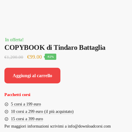
In offerta!
COPYBOOK di Tindaro Battaglia
Il
Il
€
99.00
€
1,200.00
-92%
prezzo
prezzo
originale
attuale
Aggiungi al carrello
era:
è:
€1,200.00.
€99.00.
Pacchetti corsi
5 corsi a 199 euro
10 corsi a 299 euro (il più acquistato)
15 corsi a 399 euro
Per maggiori informazioni scrivimi a
info@downloadcorsi.com