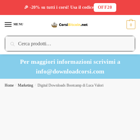
🎉 -20% su tutti i corsi! Usa il codice
OFF20
Skip
Skip
to
to
MENU
0
navigation
content
Cerca:
Cerca
Per maggiori informazioni scrivimi a
info@downloadcorsi.com
Home
/
Marketing
/
Digital Downloads Bootcamp di Luca Valori