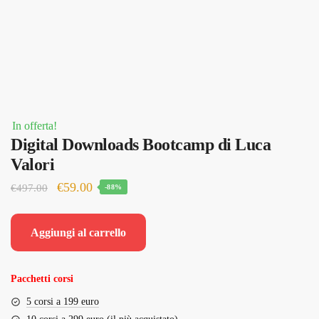
In offerta!
Digital Downloads Bootcamp di Luca
Valori
Il
Il
€
59.00
€
497.00
-88%
prezzo
prezzo
originale
attuale
Aggiungi al carrello
era:
è:
€497.00.
€59.00.
Pacchetti corsi
5 corsi a 199 euro