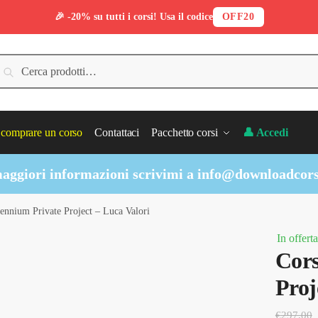
🎉 -20% su tutti i corsi! Usa il codice
OFF20
erca:
Cerca
comprare un corso
Contattaci
Pacchetto corsi
👤 Accedi
aggiori informazioni scrivimi a
info@downloadcors
ennium Private Project – Luca Valori
In offerta
Cors
Proj
€
297.00