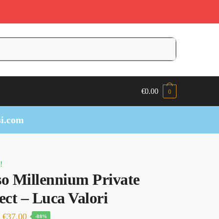
€
0.00
0
i.com
!
o Millennium Private
ect – Luca Valori
Il
Il
€
37.00
-88%