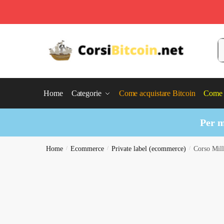
Skip
Skip
to
to
C
navigation
content
Home
Categorie
Come acquistare Bitcoin
Come 
Per m
Home
/
Ecommerce
/
Private label (ecommerce)
/
Corso Mill