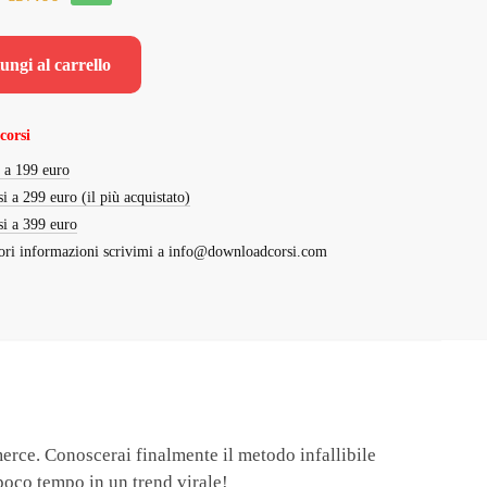
prezzo
prezzo
originale
attuale
ungi al carrello
era:
è:
€297.00.
€37.00.
corsi
i a 199 euro
si a 299 euro (il più acquistato)
si a 399 euro
ri informazioni scrivimi a
info@downloadcorsi.com
erce. Conoscerai finalmente il metodo infallibile
poco tempo in un trend virale!