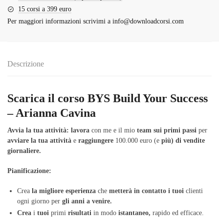
15 corsi a 399 euro
Per maggiori informazioni scrivimi a
info@downloadcorsi.com
Descrizione
Scarica il corso BYS Build Your Success
– Arianna Cavina
Avvia
la
tua
attività:
lavora
con me e il mio
team
sui
primi
passi
per
avviare
la
tua
attività
e
raggiungere
100.000 euro (e
più)
di
vendite
giornaliere.
Pianificazione:
Crea
la
migliore
esperienza
che
metterà
in
contatto
i
tuoi
clienti
ogni giorno per
gli
anni
a
venire.
Crea
i
tuoi
primi
risultati
in modo
istantaneo,
rapido ed efficace.