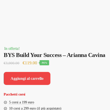
In offerta!
BYS Build Your Success – Arianna Cavina
Il
Il
€
119.00
€
3,000.00
-96%
prezzo
prezzo
originale
attuale
Aggiungi al carrello
era:
è:
€3,000.00.
€119.00.
Pacchetti corsi
5 corsi a 199 euro
10 corsi a 299 euro (il più acquistato)