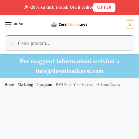
🎉 -20% su tutti i corsi! Usa il codice
OFF20
Skip
Skip
to
to
MENU
0
navigation
content
Cerca:
Cerca
Per maggiori informazioni scrivimi a
info@downloadcorsi.com
Home
/
Marketing
/
Instagram
/
BYS Build Your Success – Arianna Cavina