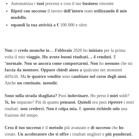
Automatizza i
tuoi
processi e crea il tuo
business
vincente.
Ripeti
con
successo
il lavoro
dell’intero
team
utilizzando
il
mio
modello.
espandi
la
tua
attività
a
€
100.000 e oltre.
Non
ci
credo
neanche
io…
Febbraio
2020 ho
iniziato
per la prima
volta il mio
viaggio.
Ho
avuto
buoni
risultati…
4
venduti.
E
‘normale.
Non
so
ancora
come
comportarmi.
Non
ho
nessuno
che mi
faccia
da
mentore.
Oppure
chiedi
aiuto
a
qualcuno nei momenti
difficili. Ma
le
quattro
vendite
sono
cambiate
nel
corso
degli
anni.
Anche
un
centinaio.
mensile.
Sono
sulla
strada
sbagliata?
Puoi
indovinare.
Ho perso
i
miei
soldi?
Sì,
ho
imparato? Più di quanto
pensassi.
Quindi
ora puoi
ripetere
i miei
risultati.
non
crederci.
Non
è
colpa
mia.
E
questo
richiede
solo
una
frazione del tempo.
Crea
il
tuo
successo
è il
metodo
più avanzato e
di
successo
che
ho
creato.
Un
acceleratore
che
ti
offre
i risultati migliori e
più
ponderati.