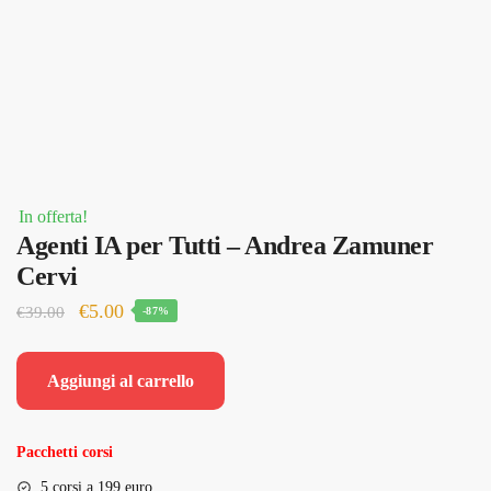
In offerta!
Agenti IA per Tutti – Andrea Zamuner
Cervi
Il
Il
€
5.00
€
39.00
-87%
prezzo
prezzo
originale
attuale
Aggiungi al carrello
era:
è:
€39.00.
€5.00.
Pacchetti corsi
5 corsi a 199 euro