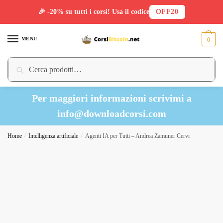
🎉 -20% su tutti i corsi! Usa il codice
OFF20
Skip
Skip
to
to
MENU
0
navigation
content
Cerca:
Cerca
Per maggiori informazioni scrivimi a
info@downloadcorsi.com
Home
/
Intelligenza artificiale
/
Agenti IA per Tutti – Andrea Zamuner Cervi