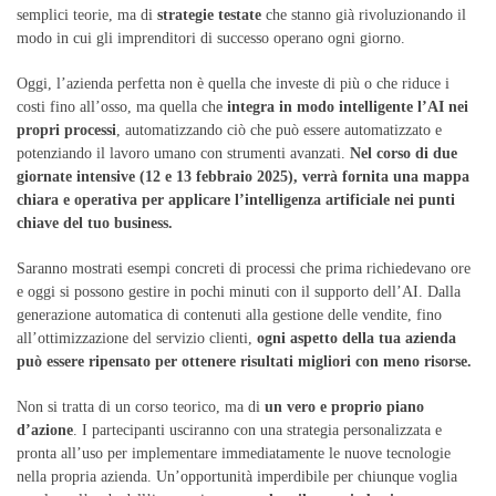
semplici teorie, ma di
strategie testate
che stanno già rivoluzionando il
modo in cui gli imprenditori di successo operano ogni giorno.
Oggi, l’azienda perfetta non è quella che investe di più o che riduce i
costi fino all’osso, ma quella che
integra in modo intelligente l’AI nei
propri processi
, automatizzando ciò che può essere automatizzato e
potenziando il lavoro umano con strumenti avanzati.
Nel corso di due
giornate intensive (12 e 13 febbraio 2025), verrà fornita una mappa
chiara e operativa per applicare l’intelligenza artificiale nei punti
chiave del tuo business.
Saranno mostrati esempi concreti di processi che prima richiedevano ore
e oggi si possono gestire in pochi minuti con il supporto dell’AI. Dalla
generazione automatica di contenuti alla gestione delle vendite, fino
all’ottimizzazione del servizio clienti,
ogni aspetto della tua azienda
può essere ripensato per ottenere risultati migliori con meno risorse.
Non si tratta di un corso teorico, ma di
un vero e proprio piano
d’azione
. I partecipanti usciranno con una strategia personalizzata e
pronta all’uso per implementare immediatamente le nuove tecnologie
nella propria azienda. Un’opportunità imperdibile per chiunque voglia