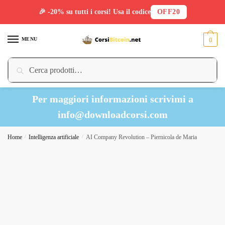
🎉 -20% su tutti i corsi! Usa il codice
OFF20
Skip
Skip
to
to
MENU
0
navigation
content
Cerca:
Cerca
Per maggiori informazioni scrivimi a
info@downloadcorsi.com
Home
/
Intelligenza artificiale
/
AI Company Revolution – Piernicola de Maria