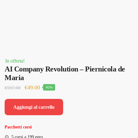
In offerta!
AI Company Revolution – Piernicola de
Maria
Il
Il
€
49.00
€
597.00
-92%
prezzo
prezzo
originale
attuale
Aggiungi al carrello
era:
è:
€597.00.
€49.00.
Pacchetti corsi
5 corsi a 199 euro