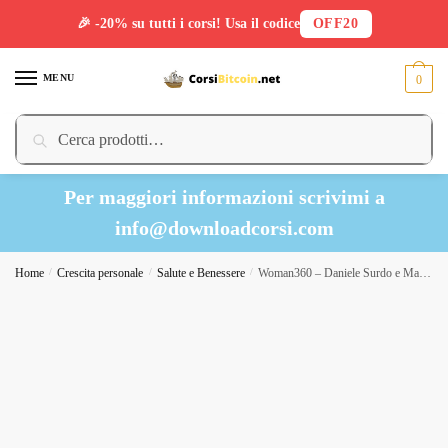
🎉 -20% su tutti i corsi! Usa il codice
OFF20
Skip
Skip
to
to
MENU
0
navigation
content
Cerca:
Cerca
Per maggiori informazioni scrivimi a
info@downloadcorsi.com
Home
/
Crescita personale
/
Salute e Benessere
/
Woman360 – Daniele Surdo e Marco Guercioni