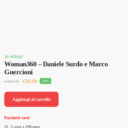
In offerta!
Woman360 – Daniele Surdo e Marco
Guercioni
Il
Il
€
30.00
€
408.00
-93%
prezzo
prezzo
originale
attuale
Aggiungi al carrello
era:
è:
€408.00.
€30.00.
Pacchetti corsi
5 corsi a 199 euro