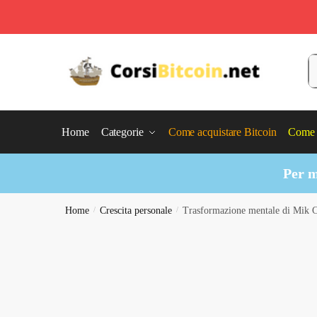
Skip
Skip
to
to
C
navigation
content
Home
Categorie
Come acquistare Bitcoin
Come 
Per m
Home
/
Crescita personale
/
Trasformazione mentale di Mik 