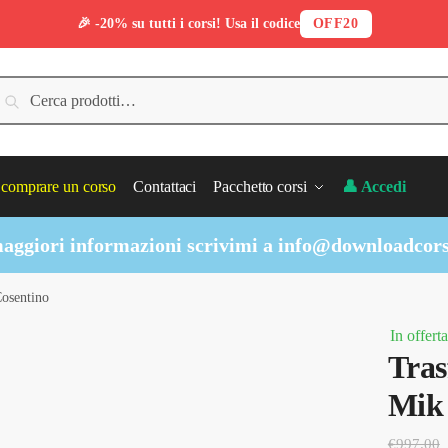
🎉 -20% su tutti i corsi! Usa il codice
OFF20
erca:
Cerca
comprare un corso
Contattaci
Pacchetto corsi
👤 Accedi
aggiori informazioni scrivimi a
info@downloadcors
Cosentino
In offerta
Tras
Mik 
€
997.00