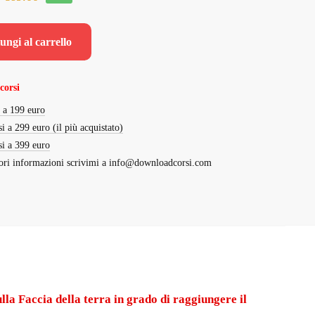
prezzo
prezzo
originale
attuale
ungi al carrello
era:
è:
€997.00.
€69.00.
corsi
i a 199 euro
si a 299 euro (il più acquistato)
si a 399 euro
ri informazioni scrivimi a
info@downloadcorsi.com
a Faccia della terra in grado di raggiungere il