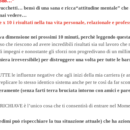
riodo…”
 trucchetti… bensì di una sana e ricca“attitudine mentale” che
a mai vedere…
x 10 i risultati nella tua vita personale, relazionale e profes
a dimensione nei prossimi 10 minuti, perchè leggendo questa 
che riescono ad avere incredibili risultati sia sul lavoro che nel
li impegni e nonostante gli sforzi non progredivano di un milli
a irreversibile) per distruggere una volta per tutte le bar
UTTE le influenze negative che agli inizi della mia carriera (e
plicare lo stesso identico sistema anche per te così da far sc
veramente (senza farti terra bruciata intorno con amici e par
a TRICHIAVE è l’unico cosa che ti consentirà di entrare nel Mom
edimi può rispecchiare la tua situazione attuale) che ha azi