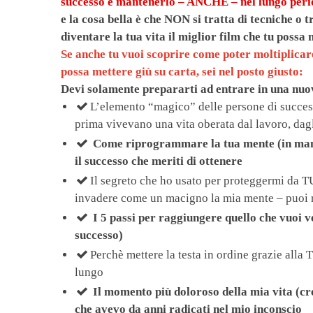
successo e mantenerlo – ANCHE – nel lungo pe
e la cosa bella è che NON si tratta di tecniche o
diventare la tua vita il miglior film che tu poss
Se anche tu vuoi scoprire come poter moltiplicare 
possa mettere giù su carta, sei nel posto giusto:
Devi solamente prepararti ad entrare in una nuov
L’elemento “magico” delle persone di successo 
prima vivevano una vita oberata dal lavoro, dag
Come riprogrammare la tua mente (in manier
il successo che meriti di ottenere
​Il segreto che ho usato per proteggermi da T
invadere come un macigno la mia mente – puoi re
I 5 passi per raggiungere quello che vuoi 
successo)
​Perchè mettere la testa in ordine grazie all
lungo
Il momento più doloroso della mia vita (cr
che avevo da anni radicati nel mio inconscio