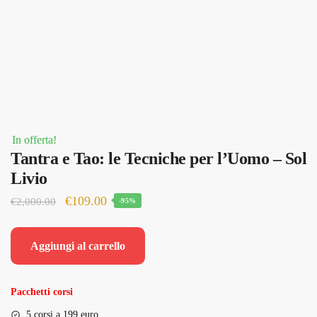
In offerta!
Tantra e Tao: le Tecniche per l’Uomo – Sol
Livio
Il
Il
€
109.00
€
2,000.00
-95%
prezzo
prezzo
originale
attuale
Aggiungi al carrello
era:
è:
€2,000.00.
€109.00.
Pacchetti corsi
5 corsi a 199 euro