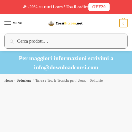
🎉 -20% su tutti i corsi! Usa il codice
OFF20
Skip
Skip
to
to
MENU
0
navigation
content
Cerca:
Cerca
Per maggiori informazioni scrivimi a
info@downloadcorsi.com
Home
/
Seduzione
/
Tantra e Tao: le Tecniche per l’Uomo – Sol Livio