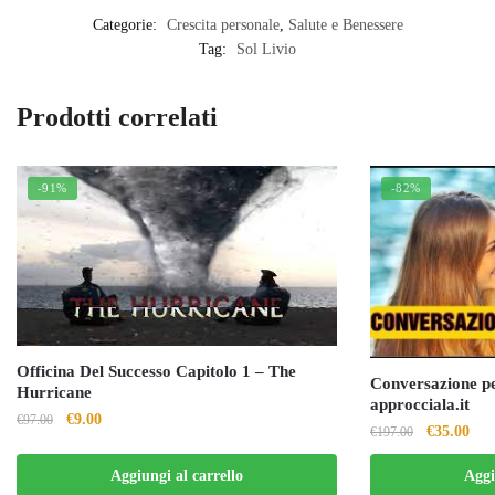
Categorie:
Crescita personale
,
Salute e Benessere
Tag:
Sol Livio
Prodotti correlati
-91%
-82%
Officina Del Successo Capitolo 1 – The
Conversazione per
Hurricane
approcciala.it
Il
Il
€
9.00
€
97.00
Il
Il
€
35.00
€
197.00
prezzo
prezzo
prezzo
pre
originale
attuale
Aggiungi al carrello
Aggi
originale
attu
era:
è: