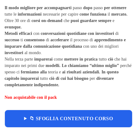
Il
modo
migliore
per
accompagnarti
passo
dopo
passo
per
ottenere
tutte le
informazioni
necessarie per capire
come
funziona
il
mercato.
Oltre 30 ore di
corsi
on-demand
che
puoi
guardare
sempre
e
ovunque.
Metodi
efficaci
con
conversazioni
quotidiane
con
investitori
di
successo
ti
consentono
di
accelerare
il processo di
apprendimento
e
imparare
dalla
comunicazione
quotidiana
con uno dei migliori
investitori
al mondo.
Nella terza parte
imparerai
come
mettere
in
pratica
tutto
ciò
che hai
imparato nei primi due
modelli.
Lo
chiamiamo
“ultimo
miglio”
perché
spesso ci
fermiamo
alla
teoria e
ai
risultati
aziendali.
In
questo
capitolo
imparerai
tutto
ciò
di
cui
hai
bisogno
per
diventare
completamente
indipendente.
Non acquistabile con il pack
📁 SFOGLIA CONTENUTO CORSO