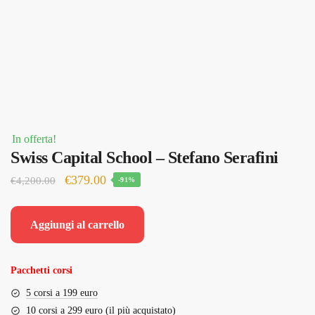
In offerta!
Swiss Capital School – Stefano Serafini
Il
Il
€
379.00
€
4,200.00
-91%
prezzo
prezzo
originale
attuale
Aggiungi al carrello
era:
è:
€4,200.00.
€379.00.
Pacchetti corsi
5 corsi a 199 euro
10 corsi a 299 euro (il più acquistato)