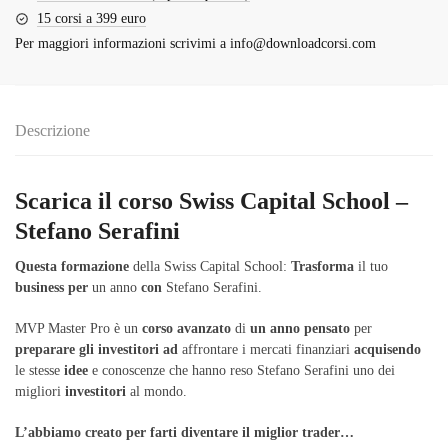
15 corsi a 399 euro
Per maggiori informazioni scrivimi a
info@downloadcorsi.com
Descrizione
Scarica il corso Swiss Capital School –
Stefano Serafini
Questa
formazione
della Swiss Capital School:
Trasforma
il tuo
business
per
un anno
con
Stefano Serafini.
MVP Master Pro è un
corso
avanzato
di
un
anno
pensato
per
preparare
gli
investitori
ad
affrontare i mercati finanziari
acquisendo
le stesse
idee
e conoscenze che hanno reso Stefano Serafini uno dei
migliori
investitori
al mondo.
L’abbiamo
creato
per
farti
diventare
il
miglior
trader…