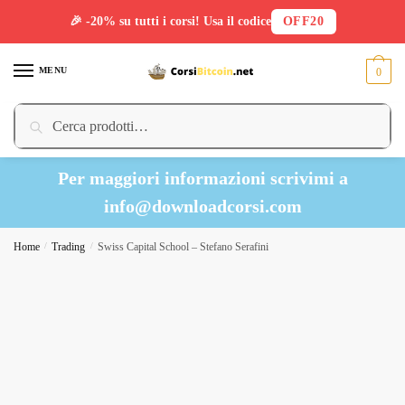
🎉 -20% su tutti i corsi! Usa il codice
OFF20
Skip
Skip
to
to
MENU
0
navigation
content
Cerca:
Cerca
Per maggiori informazioni scrivimi a
info@downloadcorsi.com
Home
/
Trading
/
Swiss Capital School – Stefano Serafini