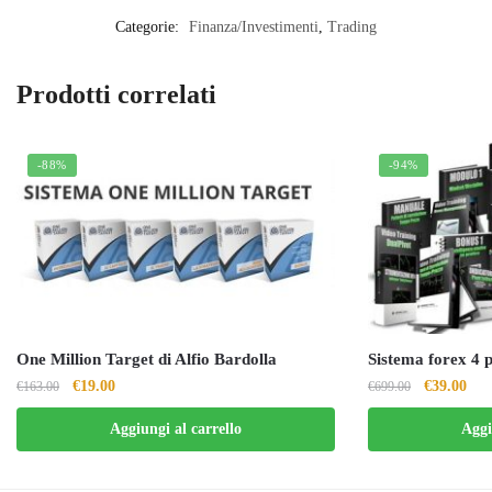
Categorie:
Finanza/Investimenti
,
Trading
Prodotti correlati
-88%
-94%
One Million Target di Alfio Bardolla
Sistema forex 4 p
Il
Il
Il
Il
€
19.00
€
39.00
€
163.00
€
699.00
prezzo
prezzo
prezzo
pre
Aggiungi al carrello
Aggi
originale
attuale
originale
attu
era:
è:
era:
è:
€163.00.
€19.00.
€699.00.
€39