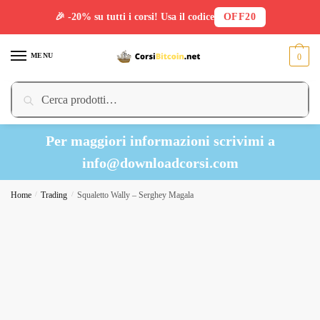
🎉 -20% su tutti i corsi! Usa il codice
OFF20
Skip
Skip
to
to
MENU
0
navigation
content
Cerca:
Cerca
Per maggiori informazioni scrivimi a
info@downloadcorsi.com
Home
/
Trading
/
Squaletto Wally – Serghey Magala