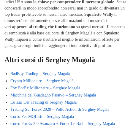
indici USA sono
la chiave per comprendere il mercato globale
. Senza
conoscerli in modo approfondito non sarai mai in grado di diventare un
top trader profittevole su nessun altro mercato.
Squaletto Wally
ti
dimostrerà empiricamente queste affermazioni e ti mostrerà i
veri
approcci al trading che funzionano
su questi mercati. Il concetto
di semplicità è alla base dei corsi di Serghey Magalà e con Squaletto
Wally imparerai come sfruttare al meglio le informazioni offerte per
guadagnare sugli indici e raggiungere i tuoi obiettivi di profitto.
Altri corsi di Serghey Magalà
BadBoy Trading – Serghey Magalà
Crypto Millionaire – Serghey Magalà
Fox ForEx Millionaire – Serghey Magalà
Macchina del Guadagno Passivo – Serghey Magalà
Lo Zar Del Trading di Serghey Magala
Trading Sul Forex 2020 – Pollo Action di Serghey Magala
Corso Per MQListi – Serghey Magalà
Corso ForEx 2.0 Avanzato + Forex Le Basi – Serghey Magalà