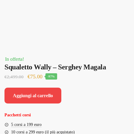
In offerta!
Squaletto Wally – Serghey Magala
Il
Il
€
75.00
€
2,499.00
-97%
prezzo
prezzo
originale
attuale
Aggiungi al carrello
era:
è:
€2,499.00.
€75.00.
Pacchetti corsi
5 corsi a 199 euro
10 corsi a 299 euro (il più acquistato)