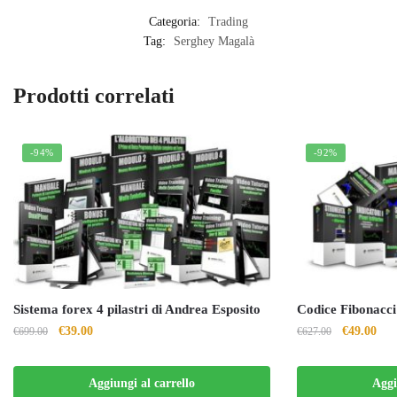
Categoria:
Trading
Tag:
Serghey Magalà
Prodotti correlati
-94%
-92%
Sistema forex 4 pilastri di Andrea Esposito
Codice Fibonacci
Il
Il
Il
Il
€
39.00
€
49.00
€
699.00
€
627.00
prezzo
prezzo
prezzo
pre
originale
attuale
originale
attu
Aggiungi al carrello
Aggi
era:
è:
era:
è: