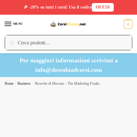
🎉 -20% su tutti i corsi! Usa il codice
OFF20
Skip
Skip
to
to
MENU
0
navigation
content
Cerca:
Cerca
Per maggiori informazioni scrivimi a
info@downloadcorsi.com
Home
/
Business
/
Ricerche di Mercato – The Marketing Freaks