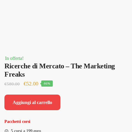
In offerta!
Ricerche di Mercato – The Marketing
Freaks
Il
Il
€
52.00
€
580.00
-91%
prezzo
prezzo
originale
attuale
Aggiungi al carrello
era:
è:
€580.00.
€52.00.
Pacchetti corsi
5 corsi a 199 euro