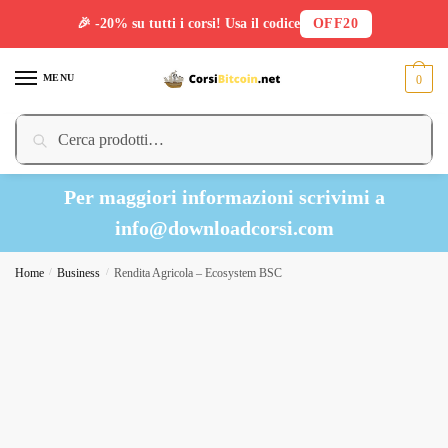
🎉 -20% su tutti i corsi! Usa il codice
OFF20
Skip
Skip
to
to
MENU
0
navigation
content
Cerca:
Cerca
Per maggiori informazioni scrivimi a
info@downloadcorsi.com
Home
/
Business
/
Rendita Agricola – Ecosystem BSC