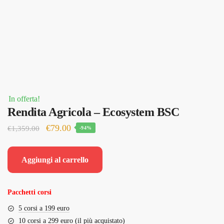
In offerta!
Rendita Agricola – Ecosystem BSC
Il
Il
€
79.00
€
1,359.00
-94%
prezzo
prezzo
originale
attuale
Aggiungi al carrello
era:
è:
€1,359.00.
€79.00.
Pacchetti corsi
5 corsi a 199 euro
10 corsi a 299 euro (il più acquistato)