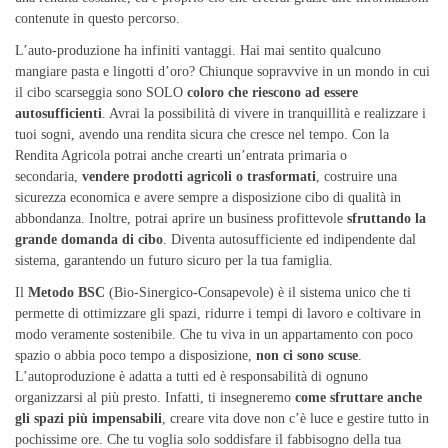
contenute in questo percorso.
L’auto-produzione ha infiniti vantaggi. Hai mai sentito qualcuno
mangiare pasta e lingotti d’oro? Chiunque sopravvive in un mondo in cui
il cibo scarseggia sono SOLO
coloro che riescono ad essere
autosufficienti
. Avrai la possibilità di vivere in tranquillità e realizzare i
tuoi sogni, avendo una rendita sicura che cresce nel tempo. Con la
Rendita Agricola potrai anche crearti un’entrata primaria o
secondaria,
vendere prodotti agricoli o trasformati
, costruire una
sicurezza economica e avere sempre a disposizione cibo di qualità in
abbondanza. Inoltre, potrai aprire un business profittevole
sfruttando la
grande domanda di cibo
. Diventa autosufficiente ed indipendente dal
sistema, garantendo un futuro sicuro per la tua famiglia.
Il
Metodo BSC
(Bio-Sinergico-Consapevole) è il sistema unico che ti
permette di ottimizzare gli spazi, ridurre i tempi di lavoro e coltivare in
modo veramente sostenibile. Che tu viva in un appartamento con poco
spazio o abbia poco tempo a disposizione,
non ci sono scuse
.
L’autoproduzione è adatta a tutti ed è responsabilità di ognuno
organizzarsi al più presto. Infatti, ti insegneremo
come sfruttare anche
gli spazi più impensabili
, creare vita dove non c’è luce e gestire tutto in
pochissime ore. Che tu voglia solo soddisfare il fabbisogno della tua