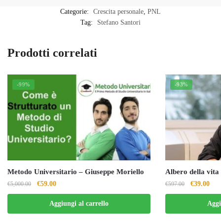
Categorie:
Crescita personale
,
PNL
Tag:
Stefano Santori
Prodotti correlati
-99%
-93%
Metodo Universitario – Giuseppe Moriello
Albero della vita
Il
Il
Il
Il
€
59.00
€
39.00
€
5,000.00
€
597.00
prezzo
prezzo
prezzo
pre
Aggiungi al carrello
Aggi
originale
attuale
originale
attu
era:
è:
era:
è: