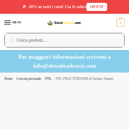
🎉 -20% su tutti i corsi! Usa il codice
OFF20
Skip
Skip
to
to
MENU
0
navigation
content
Cerca:
Cerca
Per maggiori informazioni scrivimi a
info@downloadcorsi.com
Home
/
Crescita personale
/
PNL
/
PNL PRACTITIONER di Stefano Santori