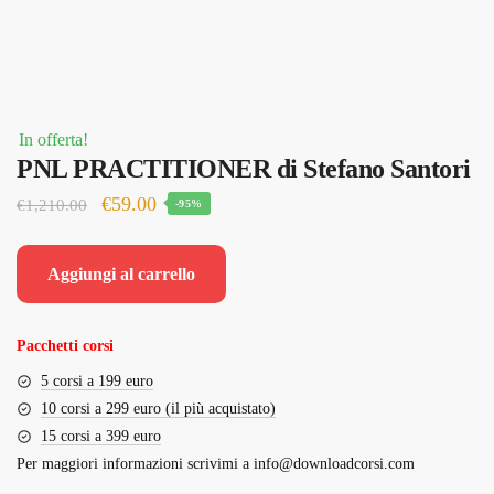
In offerta!
PNL PRACTITIONER di Stefano Santori
Il
Il
€
59.00
€
1,210.00
-95%
prezzo
prezzo
originale
attuale
Aggiungi al carrello
era:
è:
€1,210.00.
€59.00.
Pacchetti corsi
5 corsi a 199 euro
10 corsi a 299 euro (il più acquistato)
15 corsi a 399 euro
Per maggiori informazioni scrivimi a
info@downloadcorsi.com