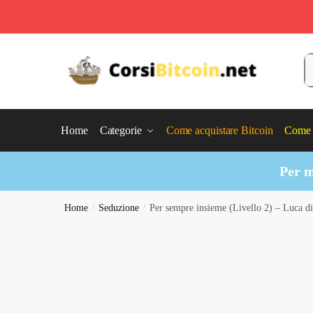
Skip
Skip
to
to
C
navigation
content
Home
Categorie
Come acquistare Bitcoin
Come 
Per m
Home
/
Seduzione
/
Per sempre insieme (Livello 2) – Luca di