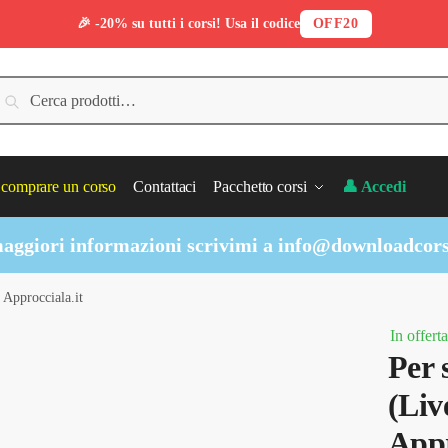
🎉 -20% su tutti i corsi! Usa il codice
OFF20
erca:
Cerca
comprare un corso
Contattaci
Pacchetto corsi
👤 Accedi
aggiori informazioni scrivimi a
info@downloadcors
 Approcciala.it
In offerta
Per 
(Liv
Appr