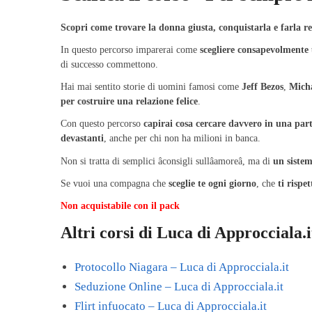
Scopri come trovare la donna giusta, conquistarla e farla res
In questo percorso imparerai come
scegliere consapevolmente
di successo commettono.
Hai mai sentito storie di uomini famosi come
Jeff Bezos
,
Mich
per costruire una relazione felice
.
Con questo percorso
capirai cosa cercare davvero in una par
devastanti
, anche per chi non ha milioni in banca.
Non si tratta di semplici âconsigli sullâamoreâ, ma di
un siste
Se vuoi una compagna che
sceglie te ogni giorno
, che
ti rispet
Non acquistabile con il pack
Altri corsi di Luca di Approcciala.i
Protocollo Niagara – Luca di Approcciala.it
Seduzione Online – Luca di Approcciala.it
Flirt infuocato – Luca di Approcciala.it