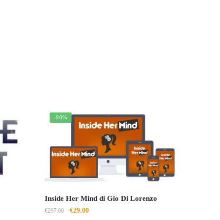
-90%
Inside Her Mind di Gio Di Lorenzo
Il
Il
€
29.00
€
297.00