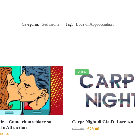
Categoria:
Seduzione
Tag:
Luca di Approcciala.it
-90%
ide – Come rimorchiare su
Carpe Night di Gio Di Lorenzo
 In Attraction
Il
Il
€
29.00
€
297.00
Il
19.00