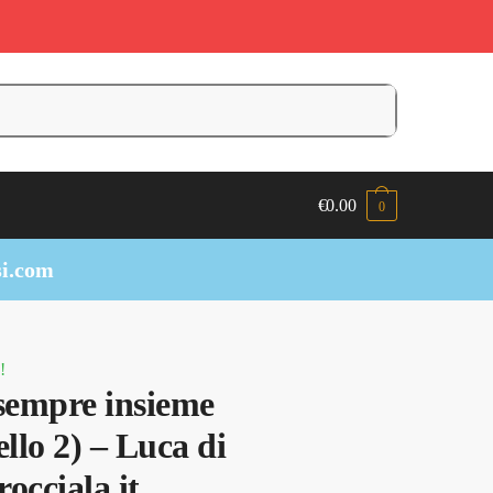
€
0.00
0
i.com
!
sempre insieme
ello 2) – Luca di
occiala.it