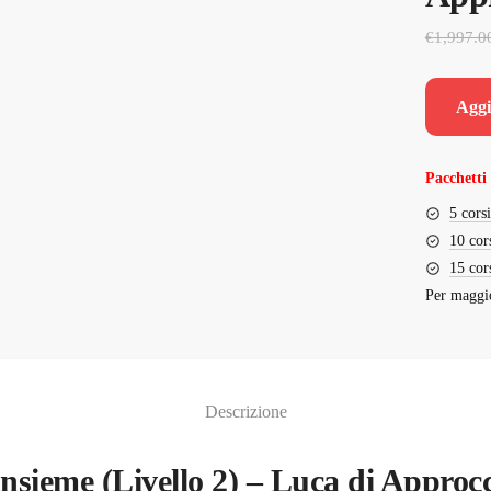
€
1,997.0
Aggi
Pacchetti 
5 cors
10 cor
15 cor
Per maggio
Descrizione
insieme (Livello 2) – Luca di Approcc