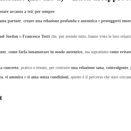
tare accanto a teâ¦
per sempre
 una partner
,
creare una relazione profonda e autentica
e
proteggerti emo
ael Jordan
o
Francesco Totti
che, pur avendo tutto, hanno visto le loro relazi
tner
,
come farla innamorare in modo autentico
, ma soprattutto
come evitare
ma concreto
, pratico e testato, per costruire
una relazione sana
,
coinvolgente
,
ta
,
ti ammira
e
ti ama senza condizioni
, questo è il percorso che stavi cercan
t