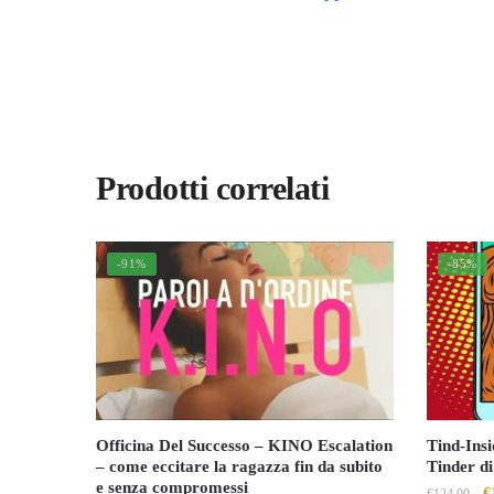
Prodotti correlati
-91%
-85%
Officina Del Successo – KINO Escalation
Tind-Ins
– come eccitare la ragazza fin da subito
Tinder di
e senza compromessi
Il
€