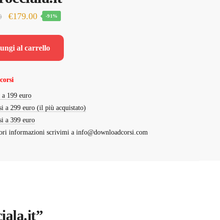
Il
Il
€
179.00
0
-91%
prezzo
prezzo
originale
attuale
ungi al carrello
era:
è:
€1,997.00.
€179.00.
corsi
i a 199 euro
si a 299 euro (il più acquistato)
si a 399 euro
ri informazioni scrivimi a
info@downloadcorsi.com
iala.it”