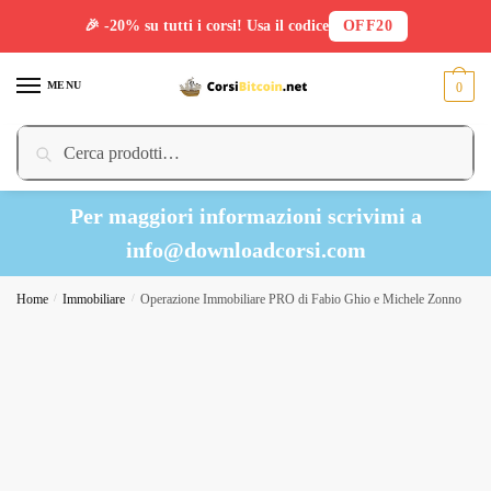
🎉 -20% su tutti i corsi! Usa il codice
OFF20
Skip
Skip
to
to
MENU
0
navigation
content
Cerca:
Cerca
Per maggiori informazioni scrivimi a
info@downloadcorsi.com
Home
/
Immobiliare
/
Operazione Immobiliare PRO di Fabio Ghio e Michele Zonno