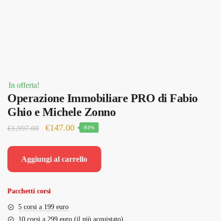
In offerta!
Operazione Immobiliare PRO di Fabio
Ghio e Michele Zonno
Il
Il
€
147.00
€
1,997.00
-93%
prezzo
prezzo
originale
attuale
Aggiungi al carrello
era:
è:
€1,997.00.
€147.00.
Pacchetti corsi
5 corsi a 199 euro
10 corsi a 299 euro (il più acquistato)