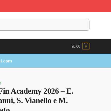
€
0.00
0
i.com
!
in Academy 2026 – E.
nni, S. Vianello e M.
ato