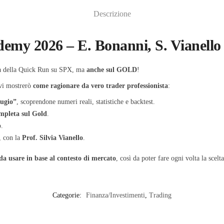
Descrizione
demy 2026 – E. Bonanni, S. Vianello
rà della Quick Run su SPX, ma
anche sul GOLD
!
 vi mostrerò
come ragionare da vero trader professionista
:
fugio”
, scoprendone numeri reali, statistiche e backtest.
ompleta sul Gold
.
o.
, con la
Prof. Silvia Vianello
.
 da usare in base al contesto di mercato
, così da poter fare ogni volta la scelt
Categorie:
Finanza/Investimenti
,
Trading