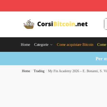
Skip
Skip
to
to
C
navigation
content
Home
Categorie
Come acquistare Bitcoin
Come 
Per m
Home
/
Trading
/
My Fin Academy 2026 – E. Bonanni, S. Via