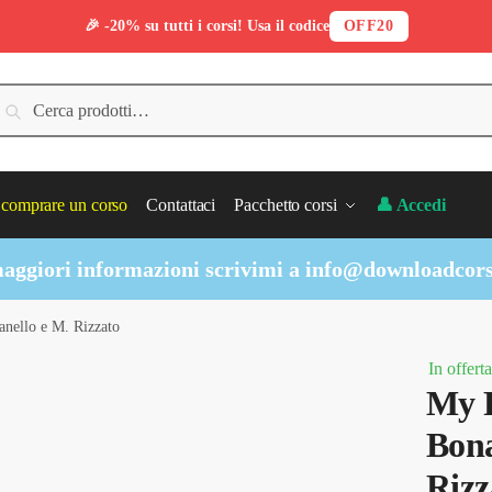
🎉 -20% su tutti i corsi! Usa il codice
OFF20
erca:
Cerca
comprare un corso
Contattaci
Pacchetto corsi
👤 Accedi
aggiori informazioni scrivimi a
info@downloadcors
nello e M. Rizzato
In offerta
My F
Bona
Rizz