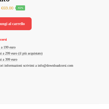
Il
Il
€
69.00
-92%
prezzo
prezzo
originale
attuale
ungi al carrello
era:
è:
€900.00.
€69.00.
corsi
i a 199 euro
si a 299 euro (il più acquistato)
si a 399 euro
ri informazioni scrivimi a
info@downloadcorsi.com