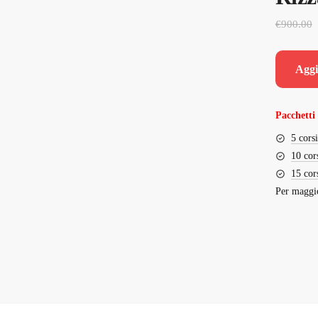
€
900.00
Aggi
Pacchetti 
5 cors
10 cor
15 cor
Per maggio