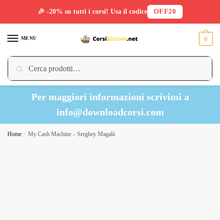
🎉 -20% su tutti i corsi! Usa il codice
OFF20
Skip
Skip
to
to
MENU
0
navigation
content
Cerca:
Cerca
Per maggiori informazioni scrivimi a
info@downloadcorsi.com
Home
/
My Cash Machine – Serghey Magalà