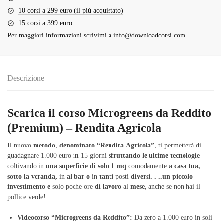
10 corsi a 299 euro (il più acquistato)
15 corsi a 399 euro
Per maggiori informazioni scrivimi a
info@downloadcorsi.com
Descrizione
Scarica il corso Microgreens da Reddito
(Premium) – Rendita Agricola
Il nuovo
metodo,
denominato
“Rendita
Agricola”,
ti permetterà di
guadagnare 1.000 euro
in
15 giorni
sfruttando
le
ultime
tecnologie
coltivando in
una
superficie
di
solo
1
mq
comodamente
a
casa
tua,
sotto
la
veranda,
in
al
bar
o
in
tanti
posti
diversi.
.
..un
piccolo
investimento
e
solo poche ore
di
lavoro
al
mese,
anche se non hai il
pollice verde!
Videocorso “Microgreens da Reddito”:
Da zero a 1.000 euro in soli