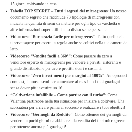
15 giorni coltivando in casa.
Tabella TOP SECRET – Tutti i segreti dei microgreens
: Un nostro
documento segreto che racchiude 73 tipologie di microgreens con
indicata la quantità di semi da mettere per ogni tipo di vaschetta e
altre informazioni super utili. Tutto diviso seme per seme!
Videocorso “Burocrazia facile per microgreens”
: Tutto quello che
ti serve sapere per essere in regola anche se coltivi nella tua camera da
letto.
Videocorso “Vendite facili a 360°”
: Come passare da zero a
venditore esperto di microgreens per vendere a privati, ristoranti e
grande distribuzione per avere profitti sicuri e costanti.
Videocorso “Zero investimenti per margini al 100%”
: Autoproduci
compost, humus e semi per aumentare al massimo i tuoi guadagni
senza dover più investire un 1€.
“Coltivazione infallibile – Come partire con il turbo”
: Come
Valentina partirebbe nella tua situazione per iniziare a coltivare. Una
scorciatoia per arrivare prima al successo e realizzare i tuoi obiettivi!
Videocorso “Germogli da Reddito”
: Come ottenere dei germogli da
vendere in pochi giorni da abbinare alla vendita dei tuoi microgreens
per ottenere ancora più guadagni!