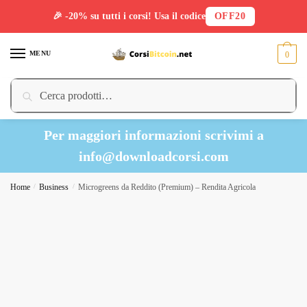
🎉 -20% su tutti i corsi! Usa il codice
OFF20
Skip
Skip
to
to
MENU
0
navigation
content
Cerca:
Cerca
Per maggiori informazioni scrivimi a
info@downloadcorsi.com
Home
/
Business
/
Microgreens da Reddito (Premium) – Rendita Agricola