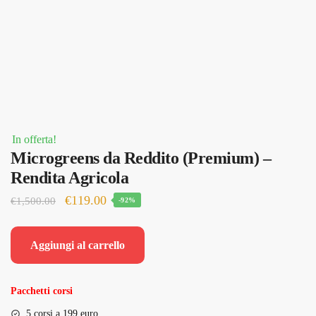
In offerta!
Microgreens da Reddito (Premium) –
Rendita Agricola
Il
Il
€
119.00
€
1,500.00
-92%
prezzo
prezzo
originale
attuale
Aggiungi al carrello
era:
è:
€1,500.00.
€119.00.
Pacchetti corsi
5 corsi a 199 euro