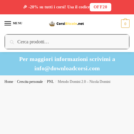
🎉 -20% su tutti i corsi! Usa il codice
OFF20
Skip
Skip
to
to
MENU
0
navigation
content
Cerca:
Cerca
Per maggiori informazioni scrivimi a
info@downloadcorsi.com
Home
/
Crescita personale
/
PNL
/
Metodo Domini 2.0 – Nicola Domini