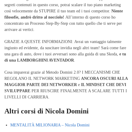
segreti contenuti in questo corso, potrai scalare il tuo piano marketing
così velocemente da STUPIRE il tuo team ed i tuoi competitor.
Niente
filosofie, andrò dritto al nocciolo!
All’interno di questo corso ho
concentrato un Processo Step-By-Step con tutto quello che ti serve per
arrivare ai vertici.
GRAZIE A QUESTE INFORMAZIONI: Avrai un vantaggio talmente
ingiusto ed evidente, da suscitare invidia negli altri team! Sarà come fare
una gara di auto, dove i tuoi avversari sono alla guida di una Skoda,
e tu
di una LAMBORGHINI AVENTADOR
.
Cosa imparerai grazie al Metodo Domini 2.0? I MECCANISMI CHE
REGOLANO IL NETWORK MARKETING
ANCORA OSCURI ALLA
MAGGIOR PARTE DEI NETWORKER
e
IL MINDSET CHE DEVI
SVILUPPARE
PER RIUSCIRE FINALMENTE A SCALARE TUTTI I
LIVELLI DI CARRIERA.
Altri corsi di Nicola Domini
MENTALITÀ MILIONARIA – Nicola Domini