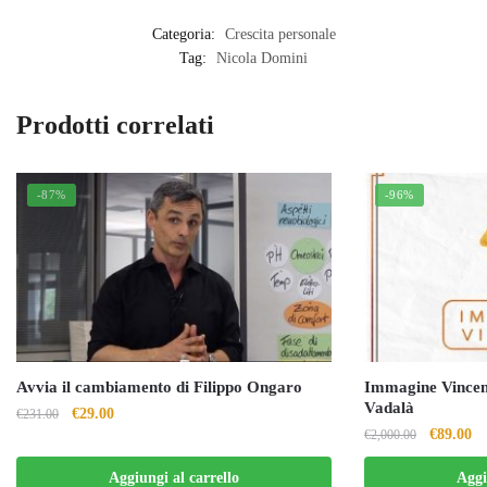
Categoria:
Crescita personale
Tag:
Nicola Domini
Prodotti correlati
-87%
-96%
Avvia il cambiamento di Filippo Ongaro
Immagine Vincen
Vadalà
Il
Il
€
29.00
€
231.00
Il
Il
€
89.00
€
2,000.00
prezzo
prezzo
prezzo
pr
originale
attuale
Aggiungi al carrello
Aggi
originale
at
era:
è: