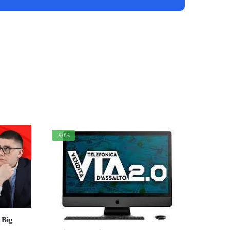
-90%
 Big