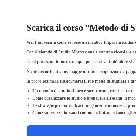
Scarica il corso “Metodo di 
Vivi l’università come se fosse un incubo? Impara a studiar
Con il
Metodo di Studio Motivazionale
impari a
ricordare da
Darai
più esami in meno tempo
, prenderai
voti più alti
e vivr
Niente tecniche strane, mappe infinite
, o
ripetizione a papp
In poche settimane
trasformerai il tuo modo di studiare e di 
Un metodo di studio chiaro e strutturato
, che ti permett
Come organizzare lo studio e preparare gli esami
in modo 
Le strategie per concentrarti meglio ed eliminare la proc
Come superare più esami con meno fatica
, evitando gli 