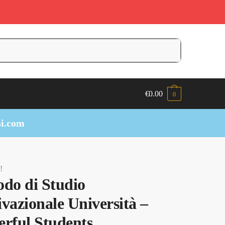
€
0.00
0
i.com
!
do di Studio
vazionale Università –
rful Students