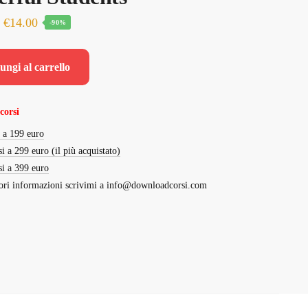
Il
Il
€
14.00
-90%
prezzo
prezzo
originale
attuale
ungi al carrello
era:
è:
€139.00.
€14.00.
corsi
i a 199 euro
si a 299 euro (il più acquistato)
si a 399 euro
ri informazioni scrivimi a
info@downloadcorsi.com