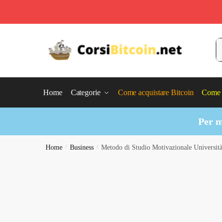
Skip
Skip
to
to
C
navigation
content
Home
Categorie
Come acquistare Bitcoin
Come 
Per m
Home
/
Business
/
Metodo di Studio Motivazionale Universit