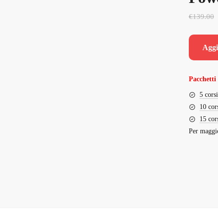
€
139.00
Aggi
Pacchetti 
5 cors
10 cor
15 cor
Per maggio