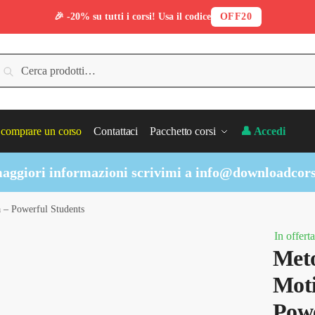
🎉 -20% su tutti i corsi! Usa il codice
OFF20
erca:
Cerca
comprare un corso
Contattaci
Pacchetto corsi
👤 Accedi
aggiori informazioni scrivimi a
info@downloadcors
à – Powerful Students
In offerta
Meto
Moti
Powe