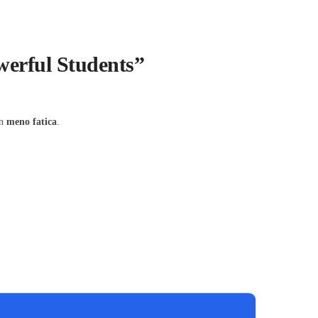
owerful Students”
on
meno fatica
.