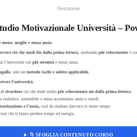
Descrizione
Studio Motivazionale Università – P
e meno, meglio e senza ansia
.
vvero ciò che studi fin dalla prima lettura
, studiando
più velocemente
e c
ai l’università con
più serenità
e meno ansia.
agallo
, solo un
metodo facile e subito applicabile.
vivere l’università.
e di
ricordare
ciò che studi molto
più velocemente sin dalla prima lettura.
realistico, sostenibile e senza accumulare ansia o ritardi.
rastinazione e l’ansia,
così da studiare davvero in meno tempo.
errori che ti fanno perdere tempo ed energia.
📁 SFOGLIA CONTENUTO CORSO