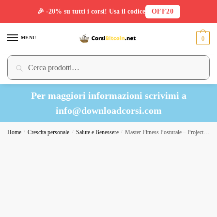
🎉 -20% su tutti i corsi! Usa il codice
OFF20
Skip
Skip
to
to
MENU
0
navigation
content
Cerca:
Cerca
Per maggiori informazioni scrivimi a
info@downloadcorsi.com
Home
/
Crescita personale
/
Salute e Benessere
/
Master Fitness Posturale – Project InVictus