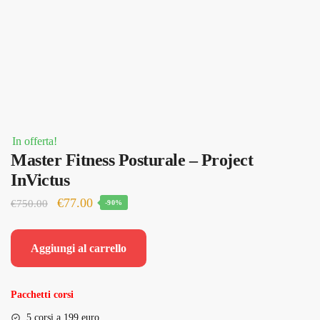
In offerta!
Master Fitness Posturale – Project
InVictus
Il
Il
€
77.00
€
750.00
-90%
prezzo
prezzo
originale
attuale
Aggiungi al carrello
era:
è:
€750.00.
€77.00.
Pacchetti corsi
5 corsi a 199 euro