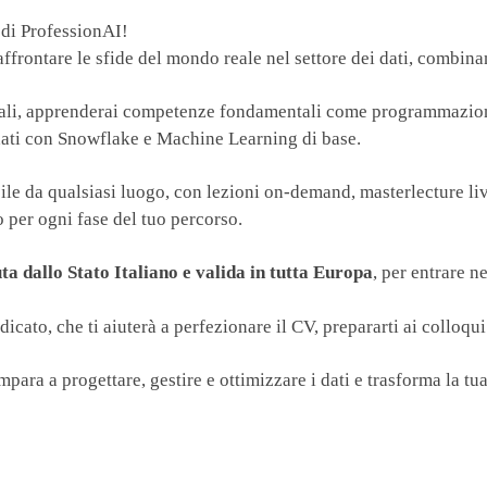
 di ProfessionAI!
frontare le sfide del mondo reale nel settore dei dati, combinan
s reali, apprenderai competenze fondamentali come programmazi
dati con Snowflake e Machine Learning di base.
bile da qualsiasi luogo, con lezioni on-demand, masterlecture liv
 per ogni fase del tuo percorso.
ta dallo Stato Italiano e valida in tutta Europa
, per entrare 
ato, che ti aiuterà a perfezionare il CV, prepararti ai colloqui
impara a progettare, gestire e ottimizzare i dati e trasforma la tu