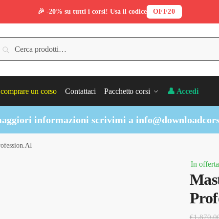
🎉 -20% su tutti i corsi! Usa il codice
OFF20
erca:
Cerca
comprare un corso
Contattaci
Pacchetto corsi
👤 Accedi
aggiori informazioni scrivimi a
info@downloadcors
rofession.AI
In offerta
Mast
Prof
€
1,870.0