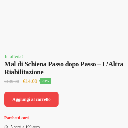
In offerta!
Mal di Schiena Passo dopo Passo – L’Altra
Riabilitazione
Il
Il
€
14.00
€
139.00
-90%
prezzo
prezzo
originale
attuale
Aggiungi al carrello
era:
è:
€139.00.
€14.00.
Pacchetti corsi
5 corsi a 199 euro