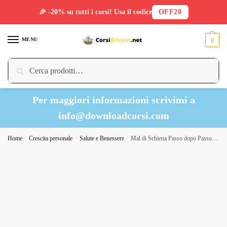
🎉 -20% su tutti i corsi! Usa il codice
OFF20
Skip
Skip
to
to
MENU
0
navigation
content
Cerca:
Cerca
Per maggiori informazioni scrivimi a
info@downloadcorsi.com
Home
/
Crescita personale
/
Salute e Benessere
/
Mal di Schiena Passo dopo Passo – L’Altra Riabilitazione