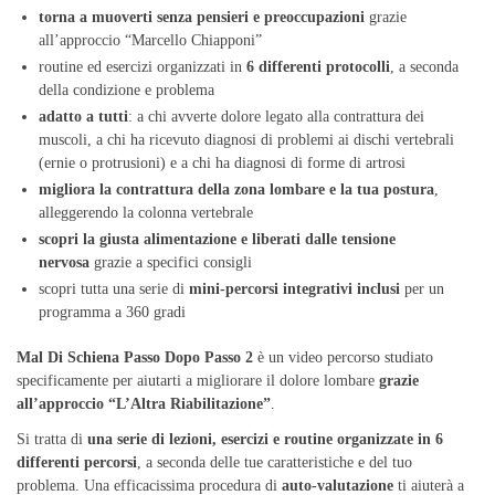
torna a muoverti senza pensieri e preoccupazioni
grazie
all’approccio “Marcello Chiapponi”
routine ed esercizi organizzati in
6 differenti protocolli
, a seconda
della condizione e problema
adatto a tutti
: a chi avverte dolore legato alla contrattura dei
muscoli, a chi ha ricevuto diagnosi di problemi ai dischi vertebrali
(ernie o protrusioni) e a chi ha diagnosi di forme di artrosi
migliora la contrattura della zona lombare e la tua postura
,
alleggerendo la colonna vertebrale
scopri la giusta alimentazione e liberati dalle tensione
nervosa
grazie a specifici consigli
scopri tutta una serie di
mini-percorsi integrativi inclusi
per un
programma a 360 gradi
Mal Di Schiena Passo Dopo Passo 2
è un video percorso studiato
specificamente per aiutarti a migliorare il dolore lombare
grazie
all’approccio “L’Altra Riabilitazione”
.
Si tratta di
una serie di lezioni, esercizi e routine organizzate in 6
differenti percorsi
, a seconda delle tue caratteristiche e del tuo
problema. Una efficacissima procedura di
auto-valutazione
ti aiuterà a