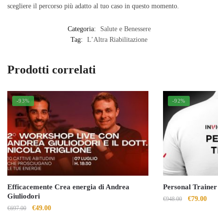
scegliere il percorso più adatto al tuo caso in questo momento.
Categoria:
Salute e Benessere
Tag:
L’Altra Riabilitazione
Prodotti correlati
-93%
-92%
Efficacemente Crea energia di Andrea
Personal Trainer
Giuliodori
Il
Il
€
79.00
€
948.00
Il
Il
€
49.00
€
697.00
prezzo
pre