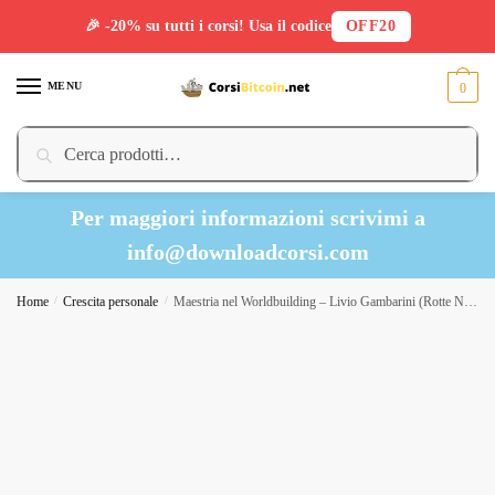
🎉 -20% su tutti i corsi! Usa il codice
OFF20
Skip
Skip
to
to
MENU
0
navigation
content
Cerca:
Cerca
Per maggiori informazioni scrivimi a
info@downloadcorsi.com
Home
/
Crescita personale
/
Maestria nel Worldbuilding – Livio Gambarini (Rotte Narrative)