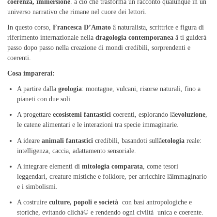
coerenza, immersione
. à ciò che trasforma un racconto qualunque in un
universo narrativo che rimane nel cuore dei lettori.
In questo corso,
Francesca D’Amato
â naturalista, scrittrice e figura di
riferimento internazionale nella
dragologia contemporanea
â ti guiderà
passo dopo passo nella creazione di mondi credibili, sorprendenti e
coerenti.
Cosa imparerai:
A partire dalla
geologia
: montagne, vulcani, risorse naturali, fino a
pianeti con due soli.
A progettare
ecosistemi fantastici
coerenti, esplorando lâ
evoluzione
,
le catene alimentari e le interazioni tra specie immaginarie.
A ideare
animali fantastici
credibili, basandoti sullâ
etologia
reale:
intelligenza, caccia, adattamento sensoriale.
A integrare elementi di
mitologia comparata
, come tesori
leggendari, creature mistiche e folklore, per arricchire lâimmaginario
e i simbolismi.
A costruire
culture, popoli e società
con basi antropologiche e
storiche, evitando clichà© e rendendo ogni civiltà unica e coerente.