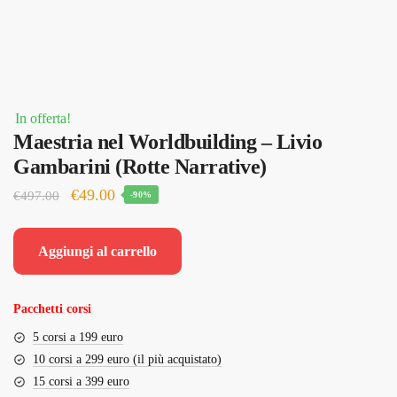
In offerta!
Maestria nel Worldbuilding – Livio
Gambarini (Rotte Narrative)
Il
Il
€
49.00
€
497.00
-90%
prezzo
prezzo
originale
attuale
Aggiungi al carrello
era:
è:
€497.00.
€49.00.
Pacchetti corsi
5 corsi a 199 euro
10 corsi a 299 euro (il più acquistato)
15 corsi a 399 euro