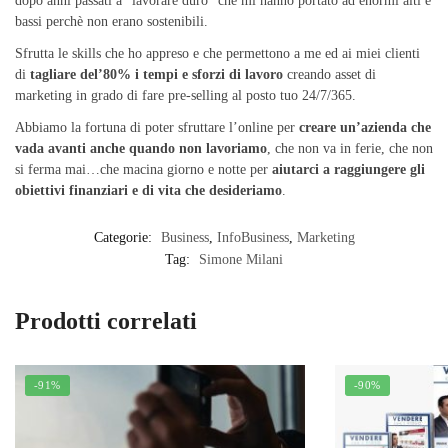
dopo anni passati a “lavorare duro” che mi hanno portato ad enormi alti e
bassi perchè non erano sostenibili.
Sfrutta le skills che ho appreso e che permettono a me ed ai miei clienti
di
tagliare del’80% i tempi e sforzi di lavoro
creando asset di
marketing in grado di fare pre-selling al posto tuo 24/7/365.
Abbiamo la fortuna di poter sfruttare l’online per
creare un’azienda che
vada avanti anche quando non lavoriamo
, che non va in ferie, che non
si ferma mai…che macina giorno e notte per
aiutarci a raggiungere gli
obiettivi finanziari e di vita che desideriamo
.
Categorie:
Business
,
InfoBusiness
,
Marketing
Tag:
Simone Milani
Prodotti correlati
-91%
-90%