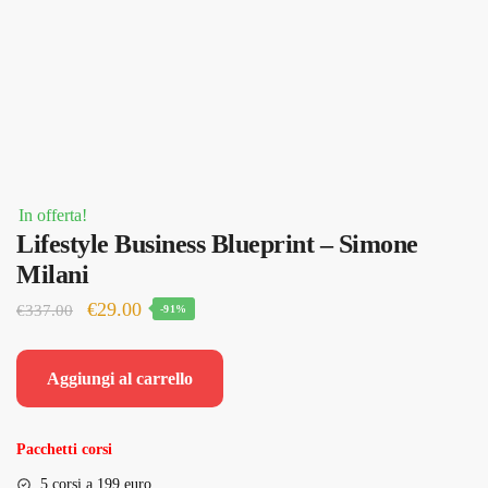
In offerta!
Lifestyle Business Blueprint – Simone
Milani
Il
Il
€
29.00
€
337.00
-91%
prezzo
prezzo
originale
attuale
Aggiungi al carrello
era:
è:
€337.00.
€29.00.
Pacchetti corsi
5 corsi a 199 euro