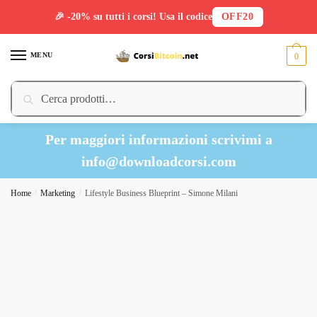
🎉 -20% su tutti i corsi! Usa il codice
OFF20
Skip
Skip
to
to
MENU
0
navigation
content
Cerca:
Cerca
Per maggiori informazioni scrivimi a
info@downloadcorsi.com
Home
/
Marketing
/
Lifestyle Business Blueprint – Simone Milani