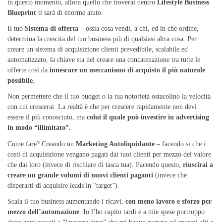
in questo momento, allora quello che troverai dentro
Lifestyle Business
Blueprint
ti sarà di enorme aiuto.
Il tuo
Sistema di offerta
– ossia cosa vendi, a chi, ed in che ordine,
determina la crescita del tuo business più di qualsiasi altra cosa. Per
creare un sistema di acquisizione clienti prevedibile, scalabile ed
automatizzato, la chiave sta nel creare una concatenazione tra tutte le
offerte così da
innescare un meccanismo di acquisto il più naturale
possibile
.
Non permettere che il tuo budget o la tua notorietà ostacolino la velocità
con cui crescerai. La realtà è che per crescere rapidamente non devi
essere il più conosciuto, ma
colui il quale può investire in advertising
in modo “illimitato”.
Come fare? Creando un
Marketing Autoliquidante
– facendo si che i
costi di acquisizione vengano pagati dai tuoi clienti per mezzo del valore
che dai loro (invece di rischiare di tasca tua). Facendo questo,
riuscirai a
creare un grande volumi di nuovi clienti paganti
(invece che
disperarti di acquisire leads in “target”).
Scala il tuo business aumentando i ricavi,
con meno lavoro e sforzo per
mezzo dell’automazione
. Io l’ho capito tardi e a mie spese purtroppo