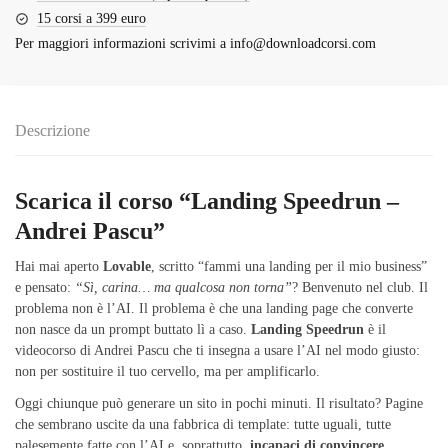
15 corsi a 399 euro
Per maggiori informazioni scrivimi a
info@downloadcorsi.com
Descrizione
Scarica il corso “Landing Speedrun –
Andrei Pascu”
Hai mai aperto
Lovable
, scritto “fammi una landing per il mio business”
e pensato:
“Sì, carina… ma qualcosa non torna”
? Benvenuto nel club. Il
problema non è l’AI. Il problema è che una landing page che converte
non nasce da un prompt buttato lì a caso.
Landing Speedrun
è il
videocorso di Andrei Pascu che ti insegna a usare l’AI nel modo giusto:
non per sostituire il tuo cervello, ma per amplificarlo.
Oggi chiunque può generare un sito in pochi minuti. Il risultato? Pagine
che sembrano uscite da una fabbrica di template: tutte uguali, tutte
palesemente fatte con l’AI e, soprattutto,
incapaci di convincere