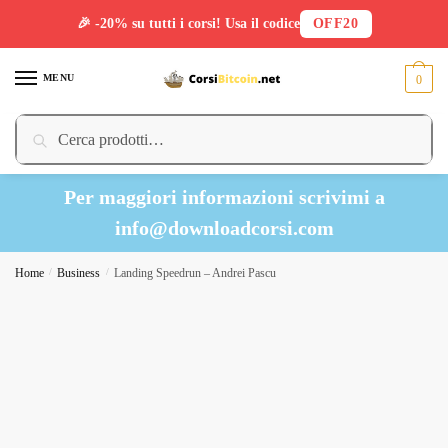
🎉 -20% su tutti i corsi! Usa il codice
OFF20
Skip
Skip
to
to
MENU
0
navigation
content
Cerca:
Cerca
Per maggiori informazioni scrivimi a
info@downloadcorsi.com
Home
/
Business
/
Landing Speedrun – Andrei Pascu