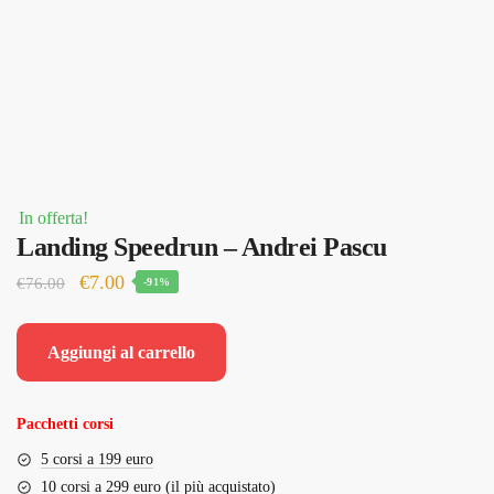
In offerta!
Landing Speedrun – Andrei Pascu
Il
Il
€
7.00
€
76.00
-91%
prezzo
prezzo
originale
attuale
Aggiungi al carrello
era:
è:
€76.00.
€7.00.
Pacchetti corsi
5 corsi a 199 euro
10 corsi a 299 euro (il più acquistato)