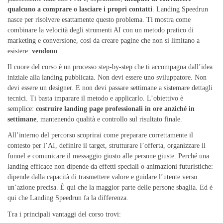
qualcuno a comprare o lasciare i propri contatti
. Landing Speedrun
nasce per risolvere esattamente questo problema. Ti mostra come
combinare la velocità degli strumenti AI con un metodo pratico di
marketing e conversione, così da creare pagine che non si limitano a
esistere:
vendono
.
Il cuore del corso è un processo step-by-step che ti accompagna dall’idea
iniziale alla landing pubblicata. Non devi essere uno sviluppatore. Non
devi essere un designer. E non devi passare settimane a sistemare dettagli
tecnici. Ti basta imparare il metodo e applicarlo. L’obiettivo è
semplice:
costruire landing page professionali in ore anziché in
settimane
, mantenendo qualità e controllo sul risultato finale.
All’interno del percorso scoprirai come preparare correttamente il
contesto per l’AI, definire il target, strutturare l’offerta, organizzare il
funnel e comunicare il messaggio giusto alle persone giuste. Perché una
landing efficace non dipende da effetti speciali o animazioni futuristiche:
dipende dalla capacità di trasmettere valore e guidare l’utente verso
un’azione precisa. È qui che la maggior parte delle persone sbaglia. Ed è
qui che Landing Speedrun fa la differenza.
Tra i principali vantaggi del corso trovi: