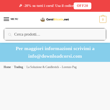
🎉 -20% su tutti i corsi! Usa il codice
OFF20
Skip
Skip
to
to
MENU
0
navigation
content
Cerca:
Cerca
Per maggiori informazioni scrivimi a
info@downloadcorsi.com
Home
/
Trading
/
La Soluzione & Candlestick – Lorenzo Pag