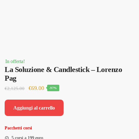
In offerta!
La Soluzione & Candlestick – Lorenzo
Pag
Il
Il
€
69.00
€
2,125.00
-97%
prezzo
prezzo
originale
attuale
Aggiungi al carrello
era:
è:
€2,125.00.
€69.00.
Pacchetti corsi
5 corsi a 199 euro