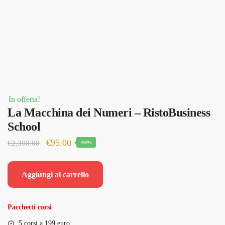
In offerta!
La Macchina dei Numeri – RistoBusiness
School
Il
Il
€
95.00
€
2,300.00
-96%
prezzo
prezzo
originale
attuale
Aggiungi al carrello
era:
è:
€2,300.00.
€95.00.
Pacchetti corsi
5 corsi a 199 euro