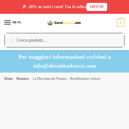
🎉 -20% su tutti i corsi! Usa il codice
OFF20
Skip
Skip
to
to
MENU
0
navigation
content
Cerca:
Cerca
Per maggiori informazioni scrivimi a
info@downloadcorsi.com
Home
/
Business
/
La Macchina dei Numeri – RistoBusiness School