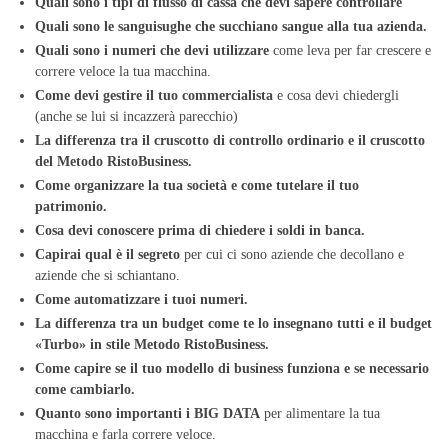
Quali sono i tipi di flusso di cassa che devi sapere controllare
Quali sono le sanguisughe che succhiano sangue alla tua azienda.
Quali sono i numeri che devi utilizzare
come leva per far crescere e
correre veloce la tua macchina.
Come devi gestire il tuo commercialista
e cosa devi chiedergli
(anche se lui si incazzerà parecchio)
La differenza tra il cruscotto di controllo ordinario e il cruscotto
del Metodo RistoBusiness.
Come organizzare la tua società e come tutelare il tuo
patrimonio.
Cosa devi conoscere prima di chiedere i soldi in banca.
Capirai qual è il segreto
per cui ci sono aziende che decollano e
aziende che si schiantano.
Come automatizzare i tuoi numeri.
La differenza tra un budget come te lo insegnano tutti e il budget
«Turbo» in stile Metodo RistoBusiness.
Come capire se il tuo modello di business funziona e se necessario
come cambiarlo.
Quanto sono importanti i BIG DATA
per alimentare la tua
macchina e farla correre veloce.