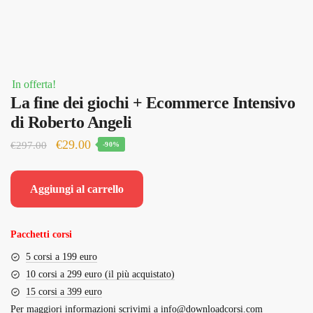
In offerta!
La fine dei giochi + Ecommerce Intensivo
di Roberto Angeli
Il
Il
€
29.00
€
297.00
-90%
prezzo
prezzo
originale
attuale
Aggiungi al carrello
era:
è:
€297.00.
€29.00.
Pacchetti corsi
5 corsi a 199 euro
10 corsi a 299 euro (il più acquistato)
15 corsi a 399 euro
Per maggiori informazioni scrivimi a
info@downloadcorsi.com