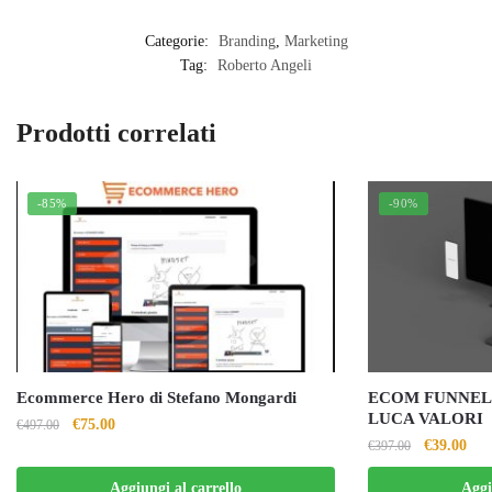
Categorie:
Branding
,
Marketing
Tag:
Roberto Angeli
Prodotti correlati
-85%
-90%
Ecommerce Hero di Stefano Mongardi
ECOM FUNNEL 
LUCA VALORI
Il
Il
€
75.00
€
497.00
Il
Il
€
39.00
€
397.00
prezzo
prezzo
prezzo
pre
originale
attuale
Aggiungi al carrello
Aggi