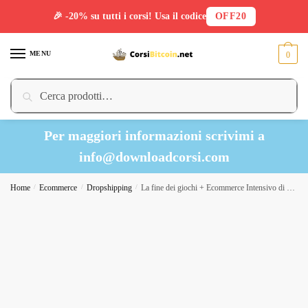
🎉 -20% su tutti i corsi! Usa il codice
OFF20
Skip
Skip
to
to
MENU
0
navigation
content
Cerca:
Cerca
Per maggiori informazioni scrivimi a
info@downloadcorsi.com
Home
/
Ecommerce
/
Dropshipping
/
La fine dei giochi + Ecommerce Intensivo di Roberto Angeli