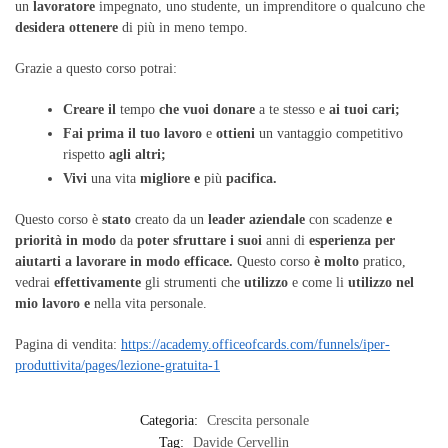
un
lavoratore
impegnato, uno studente, un imprenditore o qualcuno che
desidera
ottenere
di più in meno tempo.
Grazie a questo corso potrai:
Creare
il
tempo
che
vuoi
donare
a te stesso e
ai
tuoi
cari;
Fai
prima
il
tuo
lavoro
e
ottieni
un vantaggio competitivo
rispetto
agli
altri;
Vivi
una vita
migliore
e
più
pacifica.
Questo corso è
stato
creato da un
leader
aziendale
con scadenze
e
priorità
in
modo
da
poter
sfruttare
i
suoi
anni di
esperienza
per
aiutarti
a
lavorare
in
modo
efficace.
Questo corso
è
molto
pratico,
vedrai
effettivamente
gli strumenti che
utilizzo
e come li
utilizzo
nel
mio
lavoro
e
nella vita personale.
Pagina di vendita:
https://academy.officeofcards.com/funnels/iper-
produttivita/pages/lezione-gratuita-1
Categoria:
Crescita personale
Tag:
Davide Cervellin