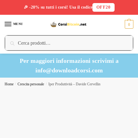
🎉 -20% su tutti i corsi! Usa il codice
OFF20
Skip
Skip
to
to
MENU
0
navigation
content
Cerca:
Cerca
Per maggiori informazioni scrivimi a
info@downloadcorsi.com
Home
/
Crescita personale
/
Iper Produttività – Davide Cervellin