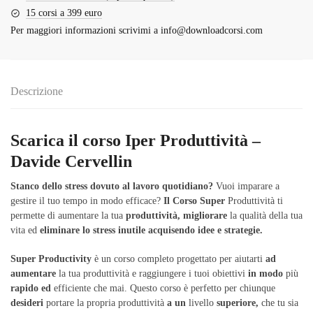
15 corsi a 399 euro
Per maggiori informazioni scrivimi a
info@downloadcorsi.com
Descrizione
Scarica il corso Iper Produttività –
Davide Cervellin
Stanco
dello
stress
dovuto
al
lavoro
quotidiano?
Vuoi imparare a
gestire il tuo tempo in modo efficace?
Il
Corso
Super
Produttività ti
permette di aumentare la tua
produttività,
migliorare
la qualità della tua
vita ed
eliminare
lo
stress
inutile
acquisendo
idee
e
strategie.
Super
Productivity
è un corso completo progettato per aiutarti
ad
aumentare
la tua produttività e raggiungere i tuoi obiettivi
in
​​modo
più
rapido
ed
efficiente che mai. Questo corso è perfetto per chiunque
desideri
portare la propria produttività
a
un
livello
superiore,
che tu sia