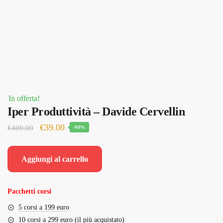
In offerta!
Iper Produttività – Davide Cervellin
Il
Il
€
39.00
€
400.00
-90%
prezzo
prezzo
originale
attuale
Aggiungi al carrello
era:
è:
€400.00.
€39.00.
Pacchetti corsi
5 corsi a 199 euro
10 corsi a 299 euro (il più acquistato)