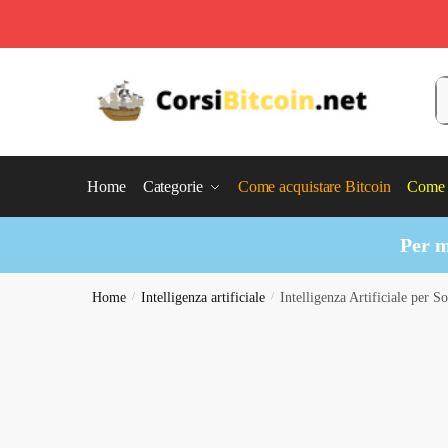
Skip
Skip
to
to
C
navigation
content
Home
Categorie
Come acquistare Bitcoin
Come 
Per m
Home
/
Intelligenza artificiale
/
Intelligenza Artificiale per 