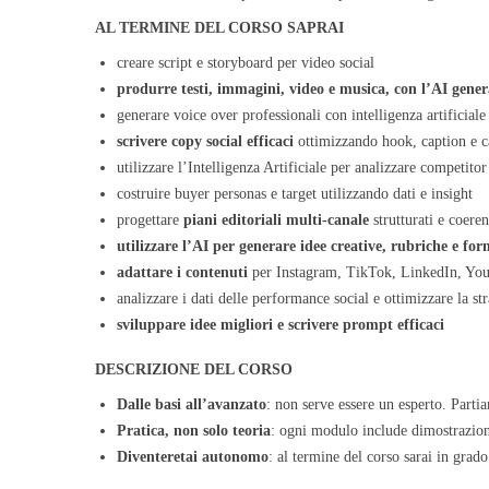
AL TERMINE DEL CORSO SAPRAI
creare script e storyboard per video social
produrre testi, immagini, video e musica, con l’AI gener
generare voice over professionali con intelligenza artificiale
scrivere copy social efficaci
ottimizzando hook, caption e ca
utilizzare l’Intelligenza Artificiale per analizzare competitor
costruire buyer personas e target utilizzando dati e insight
progettare
piani editoriali multi-canale
strutturati e coeren
utilizzare l’AI per generare idee creative, rubriche e fo
adattare i contenuti
per Instagram, TikTok, LinkedIn, Yo
analizzare i dati delle performance social e ottimizzare la str
sviluppare idee migliori e scrivere prompt efficaci
DESCRIZIONE DEL CORSO
Dalle basi all’avanzato
: non serve essere un esperto. Partia
Pratica, non solo teoria
: ogni modulo include dimostrazion
Diventeretai autonomo
: al termine del corso sarai in grad