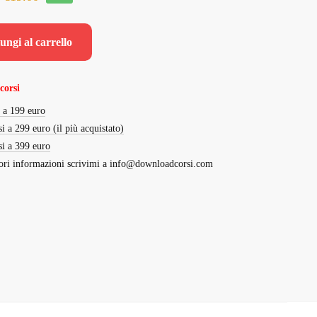
prezzo
prezzo
originale
attuale
ungi al carrello
era:
è:
€229.00.
€19.00.
corsi
i a 199 euro
si a 299 euro (il più acquistato)
si a 399 euro
ri informazioni scrivimi a
info@downloadcorsi.com