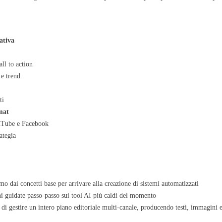
ativa
ll to action
 e trend
ti
rmat
uTube e Facebook
ategia
mo dai concetti base per arrivare alla creazione di sistemi automatizzati
i guidate passo-passo sui tool AI più caldi del momento
o di gestire un intero piano editoriale multi-canale, producendo testi, immagini e