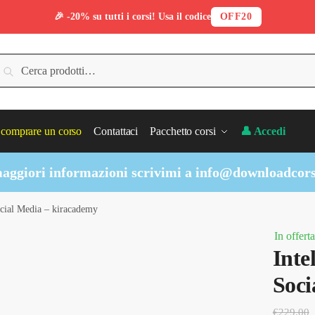
🎉 -20% su tutti i corsi! Usa il codice
OFF20
erca:
Cerca
comprare un corso
Contattaci
Pacchetto corsi
👤 Accedi
aggiori informazioni scrivimi a
info@downloadcors
Social Media – kiracademy
In offerta
Inte
Soci
€
229.00