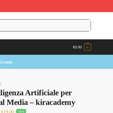
€
0.00
0
i.com
!
lligenza Artificiale per
al Media – kiracademy
Il
Il
€
19.00
-92%