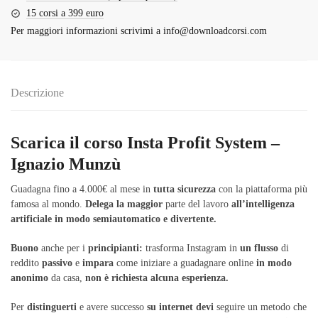
15 corsi a 399 euro
Per maggiori informazioni scrivimi a
info@downloadcorsi.com
Descrizione
Scarica il corso Insta Profit System –
Ignazio Munzù
Guadagna fino a 4.000€ al mese in
tutta
sicurezza
con la piattaforma più
famosa al mondo.
Delega
la
maggior
parte del lavoro
all’intelligenza
artificiale
in
modo
semiautomatico
e
divertente.
Buono
anche per i
principianti:
trasforma Instagram in
un
flusso
di
reddito
passivo
e
impara
come iniziare a guadagnare online
in
modo
anonimo
da casa,
non
è
richiesta
alcuna
esperienza.
Per
distinguerti
e avere successo
su
internet
devi
seguire un metodo che