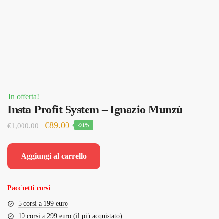
In offerta!
Insta Profit System – Ignazio Munzù
Il
Il
€
89.00
€
1,000.00
-91%
prezzo
prezzo
originale
attuale
Aggiungi al carrello
era:
è:
€1,000.00.
€89.00.
Pacchetti corsi
5 corsi a 199 euro
10 corsi a 299 euro (il più acquistato)