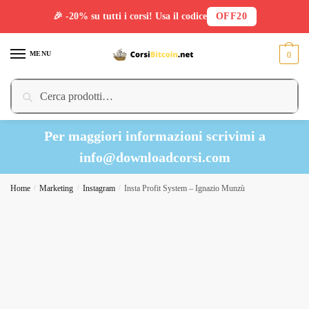
🎉 -20% su tutti i corsi! Usa il codice
OFF20
Skip
Skip
to
to
MENU
0
navigation
content
Cerca:
Cerca
Per maggiori informazioni scrivimi a
info@downloadcorsi.com
Home
/
Marketing
/
Instagram
/
Insta Profit System – Ignazio Munzù