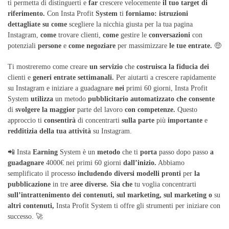
ti permetta di distinguerti e
far
crescere velocemente
il
tuo
target
di
riferimento.
Con Insta Profit
System
ti
forniamo:
istruzioni
dettagliate
su
come
scegliere la nicchia giusta per la tua pagina
Instagram,
come
trovare clienti,
come
gestire le
conversazioni
con
potenziali
persone
e
come
negoziare
per massimizzare
le
tue
entrate.
🤑
Ti mostreremo come creare
un
servizio
che
costruisca
la
fiducia
dei
clienti e
generi
entrate
settimanali.
Per aiutarti a crescere rapidamente
su Instagram e iniziare a guadagnare
nei
primi 60 giorni, Insta Profit
System
utilizza
un metodo
pubblicitario
automatizzato
che
consente
di
svolgere
la
maggior
parte del lavoro
con
competenze.
Questo
approccio ti
consentirà
di concentrarti
sulla
parte
più
importante
e
redditizia
della
tua
attività
su Instagram.
📲 Insta
Earning
System è un
metodo
che ti
porta
passo dopo passo
a
guadagnare
4000€ nei primi 60 giorni
dall’inizio.
Abbiamo
semplificato il processo
includendo
diversi
modelli
pronti
per
la
pubblicazione
in tre
aree
diverse.
Sia
che
tu voglia concentrarti
sull’intrattenimento
dei
contenuti,
sul
marketing,
sul
marketing
o
su
altri
contenuti,
Insta Profit System ti offre gli strumenti per iniziare con
successo. 🚀