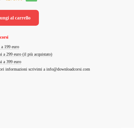
prezzo
prezzo
originale
attuale
ungi al carrello
era:
è:
€2,975.00.
€275.00.
corsi
i a 199 euro
si a 299 euro (il più acquistato)
si a 399 euro
ri informazioni scrivimi a
info@downloadcorsi.com