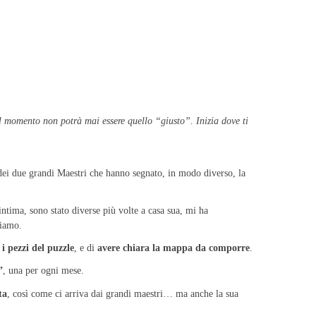
 Il momento non potrà mai essere quello “giusto”. Inizia dove ti
dei due grandi Maestri che hanno segnato, in modo diverso, la
ntima, sono stato diverse più volte a casa sua, mi ha
ciamo.
 i pezzi del puzzle
, e di
avere chiara la mappa da comporre
.
”
, una per ogni mese.
ta
, così come ci arriva dai grandi maestri… ma anche la sua