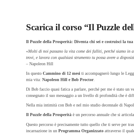
Scarica il corso “Il Puzzle d
Il Puzzle della Prosperità: Diventa chi sei e costruisci la tu
«
Molti di noi passano la vita come dei falliti, perché siamo in 
trovi, e lavora con qualsiasi strumento tu possa avere a disposiz
– Napoleon Hill
In questo
Cammino di 12 mesi
ti accompagnerò lungo le Leggi 
mia vita:
Napoleon Hill e Bob Proctor
.
Di Bob faccio quasi fatica a parlare, perché per me è stato un v
consegnato il suo messaggio a un livello di profondità che è dif
Nella mia intimità con Bob e nel mio studio decennale di Napole
Il Puzzle della Prosperità
è un percorso annuale che si articol
Questo percorso è precisamente tutto quello che ti serve per tra
incarnazione in un
Programma Organizzato
attraverso il qual