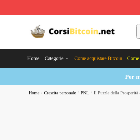
Skip
Skip
to
to
C
navigation
content
Home
Categorie
Come acquistare Bitcoin
Come 
Per m
Home
/
Crescita personale
/
PNL
/
Il Puzzle della Prosperit