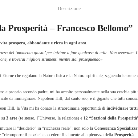
Descrizione
ella Prosperità – Francesco Bellomo”
a vita prospera, abbondante e ricca in ogni area.
attesa del ‘momento giusto’ per iniziare a fare qualcosa di utile. Non aspettare.
ione, e troverai migliori strumenti mentre stai proseguendo
»
Eterne che regolano la Natura fisica e la Natura spirituale, seguendo le orme 
ero e proprio secondo padre, mi ha accolto personalmente nella sua cerchia più i
ficile da immaginare. Napoleon Hill, dal canto suo, è il gigante che tutti conos
on Hill, la Vita mi ha donato la straordinaria opportunità di
individuare tutti
a su
3 aree
(te stesso, l’Universo, la relazione) e
12 “Stazioni della Prosperità
smutare il “desiderio” in “ricchezza reale”: non solo la
Conoscenza Specializza
e “ricomporre il puzzle” e accedere finalmente alla pienezza della
Prosperità
.