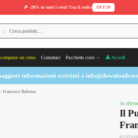
🎉 -20% su tutti i corsi! Usa il codice
OFF20
erca:
Cerca
comprare un corso
Contattaci
Pacchetto corsi
👤 Accedi
aggiori informazioni scrivimi a
info@downloadcors
à – Francesco Bellomo
In offerta
Il P
Fran
€
2,975.0